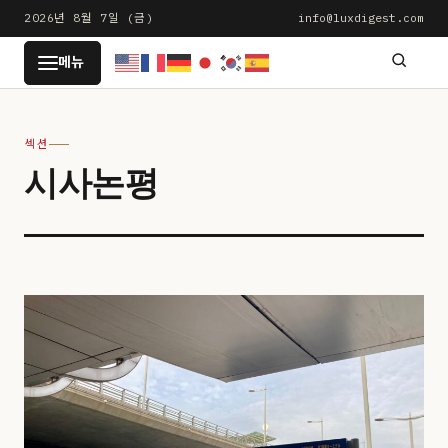
본
2026년 8월 7일 (금)
info@luxdigest.com
문
LUXDIGEST
메뉴
으
로
건
섹션
너
시사논평
뛰
기