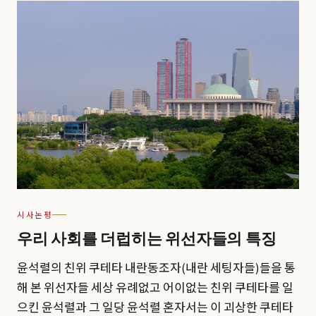
시사논평
우리 사회를 더럽히는 위선자들의 특징
윤석렬의 친위 쿠테타 내란동조자(내란 세팅자들)들을 통
해 본 위선자들 세상 유례없고 어이없는 친위 쿠테타를 일
으킨 윤석렬과 그 일당 윤석렬 혼자서는 이 괴상한 쿠테타