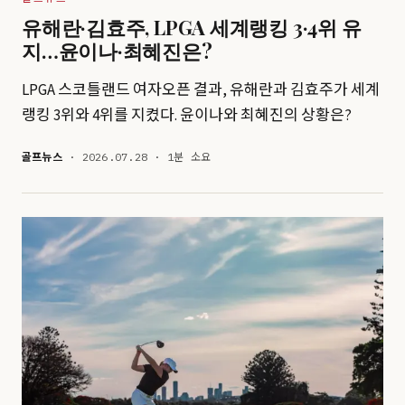
유해란·김효주, LPGA 세계랭킹 3·4위 유
지…윤이나·최혜진은?
LPGA 스코틀랜드 여자오픈 결과, 유해란과 김효주가 세계
랭킹 3위와 4위를 지켰다. 윤이나와 최혜진의 상황은?
골프뉴스
· 2026.07.28 · 1분 소요