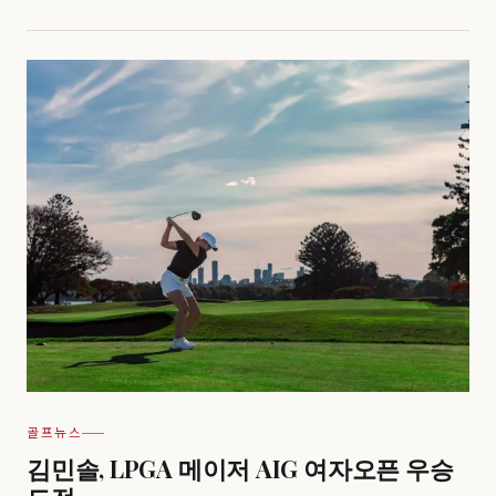
골프뉴스
김민솔, LPGA 메이저 AIG 여자오픈 우승