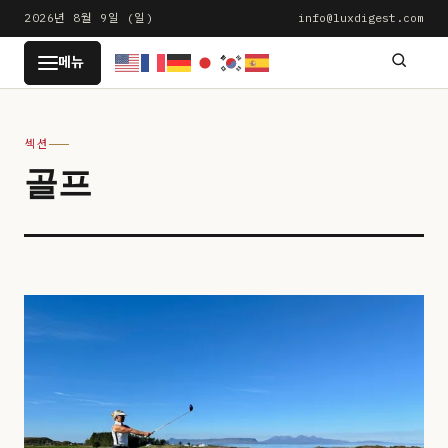
본
2026년 8월 9일 (일)
info@luxdigest.com
문
LUXDIGEST
메뉴
으
로
건
섹션
너
골프
뛰
기