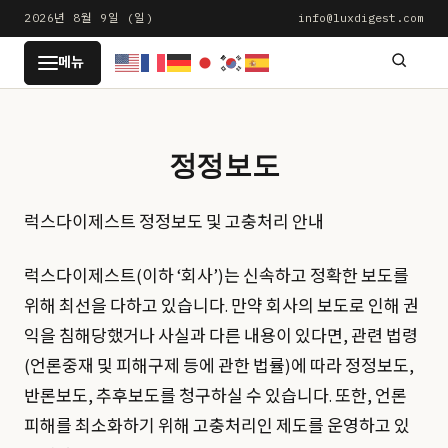
본
2026년 8월 9일 (일)
info@luxdigest.com
문
LUXDIGEST
메뉴
으
로
건
너
정정보도
뛰
기
럭스다이제스트 정정보도 및 고충처리 안내
럭스다이제스트(이하 ‘회사’)는 신속하고 정확한 보도를
위해 최선을 다하고 있습니다. 만약 회사의 보도로 인해 권
익을 침해당했거나 사실과 다른 내용이 있다면, 관련 법령
(언론중재 및 피해구제 등에 관한 법률)에 따라 정정보도,
반론보도, 추후보도를 청구하실 수 있습니다. 또한, 언론
피해를 최소화하기 위해 고충처리인 제도를 운영하고 있