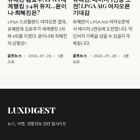
계랭킹 3·4위 유지…윤이
전! LPGA AIG 여자오픈
나·최혜진은?
기대감
LPGA 스코틀랜드 여자오픈 결과,
유해란이 LPGA AIG 여자오픈에
유해란과 김효주가 세계랭킹 3위
서 메이저 3연승에 도전합니다. 박
와 4위를 지켰다. 윤이나와 최혜진
인비의 기록을 넘을 수 있을지 주
의 상황은?
목됩니다.
골프뉴스
· 2026.07.28 · 1분
골프뉴스
· 2026.07.28 · 1분
소요
소요
LUXDIGEST
뉴스, 여행, 생활정보 관련 웹사이트