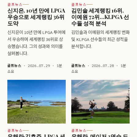
골프뉴스
골프뉴스
신지은, 10년 만에 LPGA
김민솔 세계랭킹 16위,
우승으로 세계랭킹 36위
이예원 72위…KLPGA 선
도약
수들 성적 분석
신지은이 10년 만에 LPGA 투어에
김민솔과 이예원의 세계랭킹 변화
서 우승하며 세계랭킹 36위로 상
및 KLPGA 선수들의 최근 성적을
승했습니다. 그의 성과와 의미를
분석합니다.
살펴봅니다.
골프뉴스
· 2026.07.29 · 1분
골프뉴스
· 2026.07.28 · 1분
소요
소요
골프뉴스
골프뉴스
유해란·김효주, LPGA 세
유해란, 메이저 3연승 도