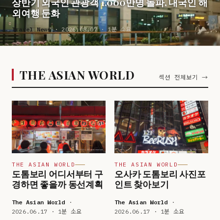
상반기 외국인 관광객 1,000만명 돌파, 내국인 해
외여행 둔화
Travel News
· 2026.08.07 · 1분 소요
THE ASIAN WORLD
섹션 전체보기 →
THE ASIAN WORLD
THE ASIAN WORLD
도톰보리 어디서부터 구
오사카 도톰보리 사진포
경하면 좋을까 동선계획
인트 찾아보기
The Asian World
·
The Asian World
·
2026.06.17 · 1분 소요
2026.06.17 · 1분 소요