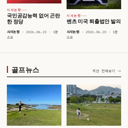
시사논평
국민공감능력 없어 곤란
시사논평
벤츠 미국 퇴출법안 발의
한 정당
시사논평
· 2026.06.23 · 1분
시사논평
· 2026.06.20 · 1분
소요
소요
골프뉴스
섹션 전체보기 →