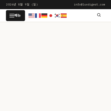
본
2026년 8월 9일 (일)
info@luxdigest.com
문
LUXDIGEST
메뉴
으
로
건
너
뛰
기