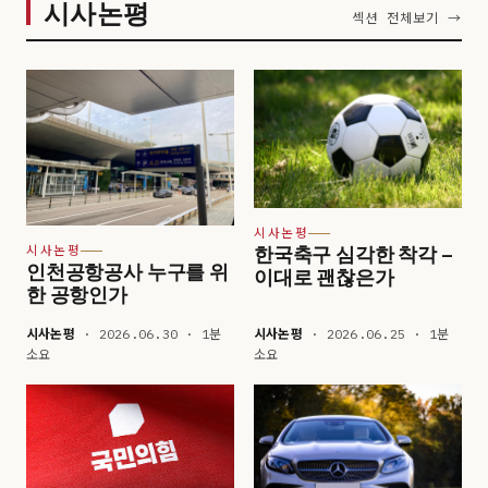
시사논평
섹션 전체보기 →
시사논평
한국축구 심각한 착각 –
시사논평
인천공항공사 누구를 위
이대로 괜찮은가
한 공항인가
시사논평
· 2026.06.30 · 1분
시사논평
· 2026.06.25 · 1분
소요
소요