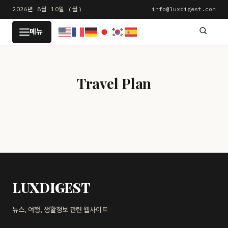
본
2026년 8월 10일 (월)
info@luxdigest.com
문
LUXDIGEST
메뉴
으
로
건
너
Travel Plan
뛰
기
LUXDIGEST
뉴스, 여행, 생활정보 관련 웹사이트