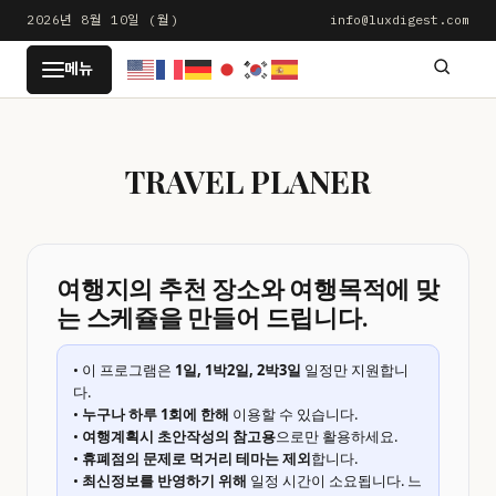
본
2026년 8월 10일 (월)
info@luxdigest.com
문
LUXDIGEST
메뉴
으
로
건
너
TRAVEL PLANER
뛰
기
여행지의 추천 장소와 여행목적에 맞
는 스케쥴을 만들어 드립니다.
• 이 프로그램은
1일, 1박2일, 2박3일
일정만 지원합니
다.
•
누구나 하루 1회에 한해
이용할 수 있습니다.
•
여행계획시 초안작성의 참고용
으로만 활용하세요.
•
휴폐점의 문제로 먹거리 테마는 제외
합니다.
•
최신정보를 반영하기 위해
일정 시간이 소요됩니다. 느