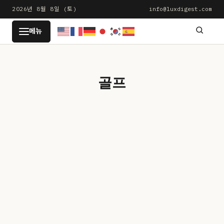
본
2026년 8월 8일 (토)
info@luxdigest.com
문
LUXDIGEST
메뉴
으
로
건
너
골프
뛰
기