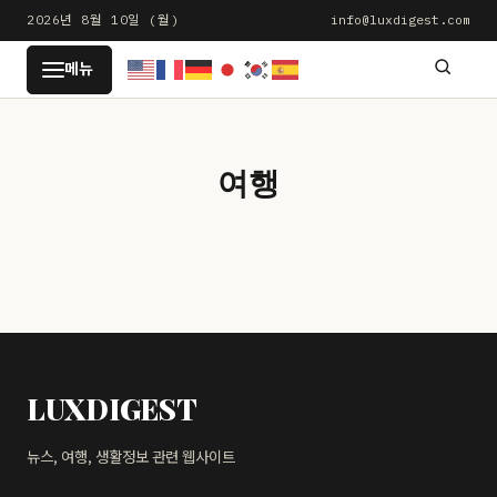
본
2026년 8월 10일 (월)
info@luxdigest.com
문
LUXDIGEST
메뉴
으
로
건
너
여행
뛰
기
LUXDIGEST
뉴스, 여행, 생활정보 관련 웹사이트