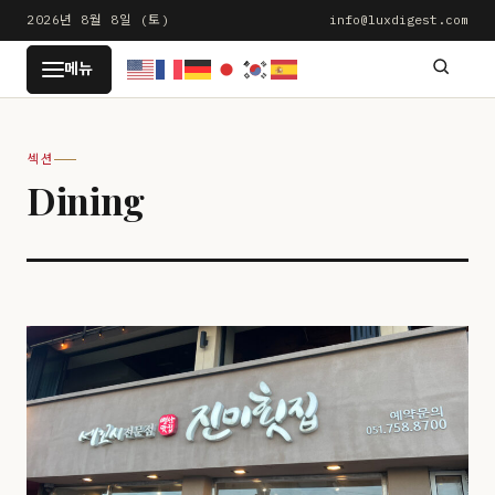
본
2026년 8월 8일 (토)
info@luxdigest.com
문
LUXDIGEST
메뉴
으
로
건
섹션
너
Dining
뛰
기