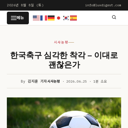
본
2026년 8월 8일 (토)
info@luxdigest.com
문
LUXDIGEST
메뉴
으
로
건
시사논평
너
뛰
한국축구 심각한 착각 – 이대로
기
괜찮은가
By
김지훈 기자
시사논평
· 2026.06.25 · 1분 소요