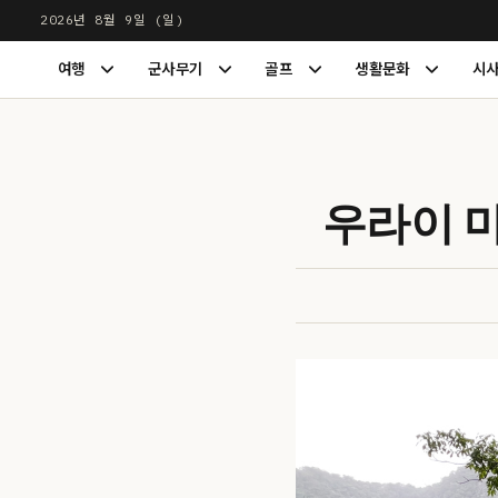
본
2026년 8월 9일 (일)
문
LUXDIGEST
여행
군사무기
골프
생활문화
시
으
여
군
골
생
행
사
프
활
로
하
무
하
문
건
위
기
위
화
너
메
하
메
하
뉴
위
뉴
위
뛰
우라이 
펼
메
펼
메
기
치
뉴
치
뉴
기
펼
기
펼
치
치
기
기