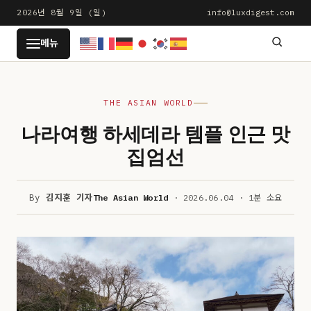
본
2026년 8월 9일 (일)
info@luxdigest.com
문
LUXDIGEST
메뉴
으
로
건
THE ASIAN WORLD
너
뛰
나라여행 하세데라 템플 인근 맛
기
집엄선
By
김지훈 기자
The Asian World
· 2026.06.04 · 1분 소요