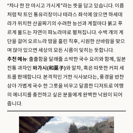
“차나 한 잔 마시고 가시게”라는 뜻을 담고 있습니다. 이름
처럼 탁 트인 통유리창이나 테라스 좌석에 앉으면 하세데
라가 위치한 산골짜기의 수려한 능선과 계절마다 붉고 푸
르게 물드는 자연이 파노라마로 펼쳐집니다. 수백 개의 계
단을 걸어 오르느라 땀을 흘린 직후, 시원한 산바람을 맞으
며 앉아 있으면 세상의 모든 시름이 잊히는 듯합니다.
추천 메뉴
: 출출함을 달래줄 소박한 국수 요리와 함께, 일본
전통 과자인
와가시(和菓子)
와 말차, 혹은 따뜻한 커피 세
트를 판매합니다. 본격적인 거한 식사보다는, 풍경을 반찬
삼아 가볍게 국수 한 그릇을 비우고 달콤한 디저트로 여행
의 에너지를 충전하고 싶은 분들에게 완벽한 낙원이 되어
줍니다.