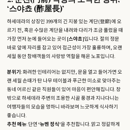
‘스야쵸 (酢屋長)’
하세데라의 상징인 399개의 긴 지붕 있는 계단(登廊)에 오
르기 전, 혹은 수많은 계단을 내려와 다리가 조금 풀렸을 때
가장 먼저 눈에 들어오는 곳이
[스야쵸]
입니다. 절의 정문
바로 앞에 자리를 잡고 있어 접근성이 가장 훌륭하며, 오랜
세월 동안 참배객들의 사랑방 역할을 해온 노포입니다.
분위기
: 화려한 인테리어는 없지만, 문을 열고 들어가면 오
랜 세월 손때가 탄 나무 테이블과 푸근한 미소로 맞아주는
동네 어르신 같은 직원들이 있어 마음이 편안해집니다. 창
밖으로 하세데라 주변의 조용한 시골 풍경과 지나다니는
여행자들의 모습을 멍하니 바라보며 느긋하게 식사하기
좋습니다.
추천 메뉴
: 단연
‘뉴멘 정식’
을 추천합니다. 맑고 정갈하게