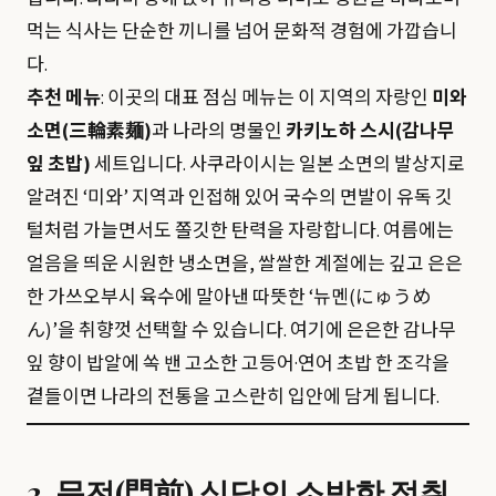
먹는 식사는 단순한 끼니를 넘어 문화적 경험에 가깝습니
다.
추천 메뉴
: 이곳의 대표 점심 메뉴는 이 지역의 자랑인
미와
소면(三輪素麺)
과 나라의 명물인
카키노하 스시(감나무
잎 초밥)
세트입니다. 사쿠라이시는 일본 소면의 발상지로
알려진 ‘미와’ 지역과 인접해 있어 국수의 면발이 유독 깃
털처럼 가늘면서도 쫄깃한 탄력을 자랑합니다. 여름에는
얼음을 띄운 시원한 냉소면을, 쌀쌀한 계절에는 깊고 은은
한 가쓰오부시 육수에 말아낸 따뜻한 ‘뉴멘(にゅうめ
ん)’을 취향껏 선택할 수 있습니다. 여기에 은은한 감나무
잎 향이 밥알에 쏙 밴 고소한 고등어·연어 초밥 한 조각을
곁들이면 나라의 전통을 고스란히 입안에 담게 됩니다.
2. 문전(門前) 식당의 소박한 정취,