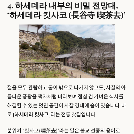
4. 하세데라 내부의 비밀 전망대,
‘하세데라 킷사코 (長谷寺 喫茶去)’
절을 모두 관람하고 굳이 밖으로 나가지 않고도, 사찰의 아
름다운 풍광을 액자처럼 바라보며 점심 겸 가벼운 식사를
해결할 수 있는 멋진 공간이 사찰 경내에 숨어 있습니다. 바
로
[하세데라 킷사코]
라는 전통 찻집입니다.
분위기
: ‘킷사코(喫茶去)’라는 말은 불교 선종의 용어로