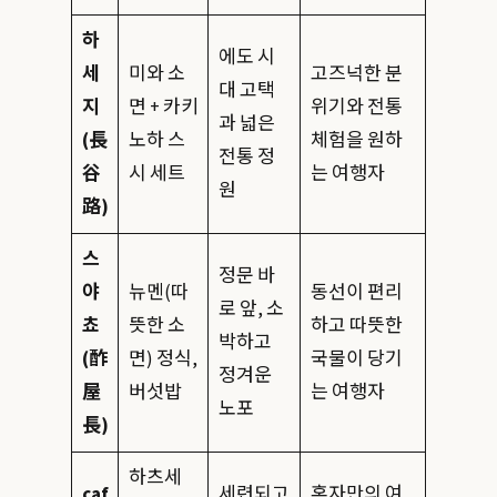
하
에도 시
세
미와 소
고즈넉한 분
대 고택
지
면 + 카키
위기와 전통
과 넓은
(長
노하 스
체험을 원하
전통 정
谷
시 세트
는 여행자
원
路)
스
정문 바
야
뉴멘(따
동선이 편리
로 앞, 소
쵸
뜻한 소
하고 따뜻한
박하고
(酢
면) 정식,
국물이 당기
정겨운
屋
버섯밥
는 여행자
노포
長)
하츠세
caf
세련되고
혼자만의 여