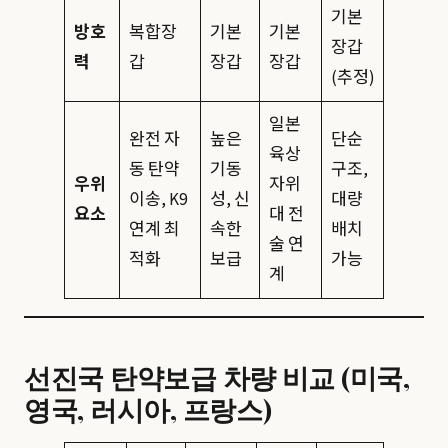
기본
방호
복합장
기본
기본
장갑
력
갑
장갑
장갑
(추정)
일본
완전 자
높은
단순
육상
동 탄약
기동
구조,
우위
자위
이송, K9
성, 신
대량
요소
대 전
연계 최
속한
배치
술 연
적화
보급
가능
계
선진국 탄약보급 차량 비교 (미국,
영국, 러시아, 프랑스)