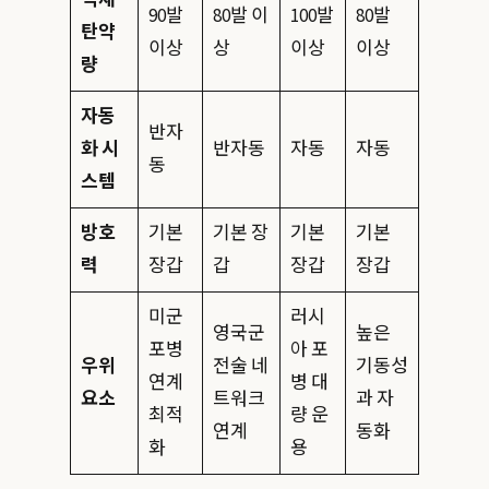
90발
80발 이
100발
80발
탄약
이상
상
이상
이상
량
자동
반자
화 시
반자동
자동
자동
동
스템
방호
기본
기본 장
기본
기본
력
장갑
갑
장갑
장갑
미군
러시
영국군
높은
포병
아 포
우위
전술 네
기동성
연계
병 대
요소
트워크
과 자
최적
량 운
연계
동화
화
용