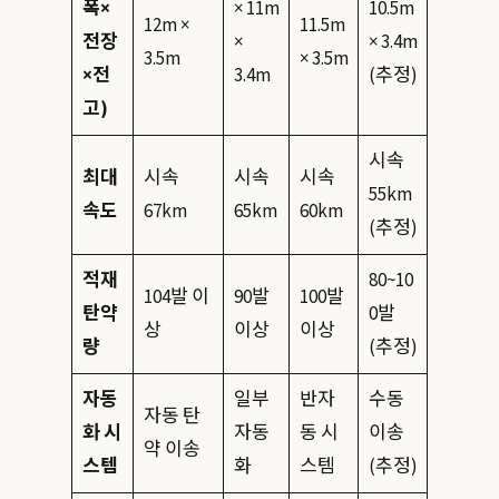
폭×
× 11m
10.5m
12m ×
11.5m
전장
×
× 3.4m
3.5m
× 3.5m
×전
3.4m
(추정)
고)
시속
최대
시속
시속
시속
55km
속도
67km
65km
60km
(추정)
적재
80~10
104발 이
90발
100발
탄약
0발
상
이상
이상
량
(추정)
자동
일부
반자
수동
자동 탄
화 시
자동
동 시
이송
약 이송
스템
화
스템
(추정)