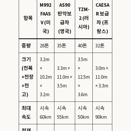
M992
AS90
CAESA
TZM-
FAAS
탄약보
R 보급
항목
2 (러
V (미
급차
차 (프
시아)
국)
(영국)
랑스)
중량
28톤
35톤
40톤
32톤
크기
3.2m
3.5m
(전폭
×
3.3m ×
×
3.0m ×
×전장
10.2m
11.0m ×
12.5m
11.0m
×전
×
3.5m
×
× 3.3m
고)
3.2m
3.6m
최대
시속
시속
시속
시속
속도
60km
55km
50km
90km
적재