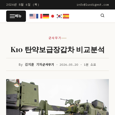
본
2026년 8월 6일 (목)
info@luxdigest.com
문
LUXDIGEST
메뉴
으
로
건
군사무기
너
뛰
K10 탄약보급장갑차 비교분석
기
By
김지훈 기자
군사무기
· 2026.05.20 · 1분 소요