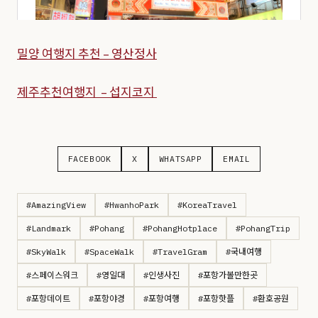
밀양 여행지 추천 – 영산정사
제주추천여행지 – 섭지코지
FACEBOOK
X
WHATSAPP
EMAIL
#AmazingView
#HwanhoPark
#KoreaTravel
#Landmark
#Pohang
#PohangHotplace
#PohangTrip
#SkyWalk
#SpaceWalk
#TravelGram
#국내여행
#스페이스워크
#영일대
#인생사진
#포항가볼만한곳
#포항데이트
#포항야경
#포항여행
#포항핫플
#환호공원