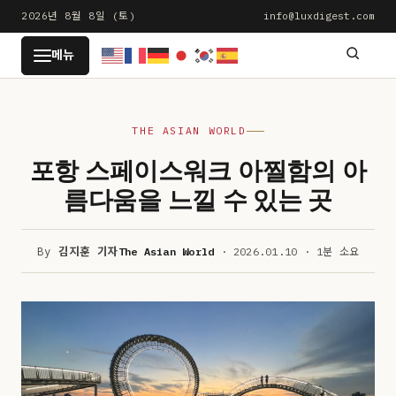
본
2026년 8월 8일 (토)
info@luxdigest.com
문
LUXDIGEST
메뉴
으
로
건
THE ASIAN WORLD
너
뛰
포항 스페이스워크 아찔함의 아
기
름다움을 느낄 수 있는 곳
By
김지훈 기자
The Asian World
· 2026.01.10 · 1분 소요