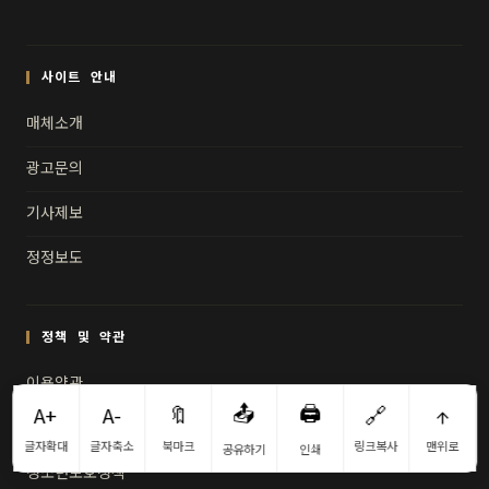
사이트 안내
매체소개
광고문의
기사제보
정정보도
정책 및 약관
이용약관
📤
🖨️
A+
A-
🔖
🔗
↑
개인정보처리방침
글자확대
글자축소
북마크
링크복사
맨위로
공유하기
인쇄
청소년보호정책