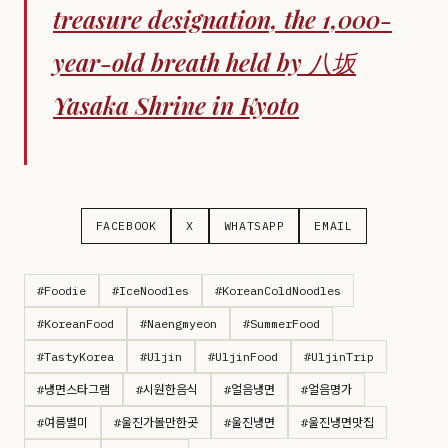
treasure designation, the 1,000-
year-old breath held by 八坂
Yasaka Shrine in Kyoto
FACEBOOK
X
WHATSAPP
EMAIL
#Foodie
#IceNoodles
#KoreanColdNoodles
#KoreanFood
#Naengmyeon
#SummerFood
#TastyKorea
#Uljin
#UljinFood
#UljinTrip
#냉면스타그램
#시원한음식
#얼음냉면
#얼음명가
#여름별미
#울진가볼만한곳
#울진냉면
#울진냉면맛집