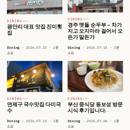
DINING
DINING
경주 맷돌 순두부 – 차가
광안리 대표 맛집 진미횟
지고 오지마라 걸어서 오
집
든가 말든가
Dining
· 2026.07.15 · 2분
Dining
· 2026.07.15 · 1분
소요
소요
DINING
DINING
연제구 국수맛집 다미국
부산 중식당 동보성 방문
수
시식 후기입니다.
Dining
· 2026.07.11 · 1분
Dining
· 2026.07.06 · 1분
소요
소요