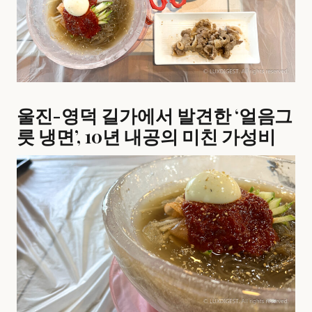
울진-영덕 길가에서 발견한 ‘얼음그
릇 냉면’, 10년 내공의 미친 가성비