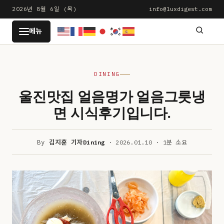
본
2026년 8월 6일 (목)
info@luxdigest.com
문
LUXDIGEST
메뉴
으
로
건
DINING
너
뛰
울진맛집 얼음명가 얼음그릇냉
기
면 시식후기입니다.
By
김지훈 기자
Dining
· 2026.01.10 · 1분 소요