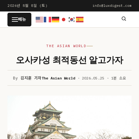
본
2026년 8월 8일 (토)
info@luxdigest.com
문
LUXDIGEST
메뉴
으
로
건
THE ASIAN WORLD
너
뛰
오사카성 최적동선 알고가자
기
By
김지훈 기자
The Asian World
· 2026.05.25 · 1분 소요