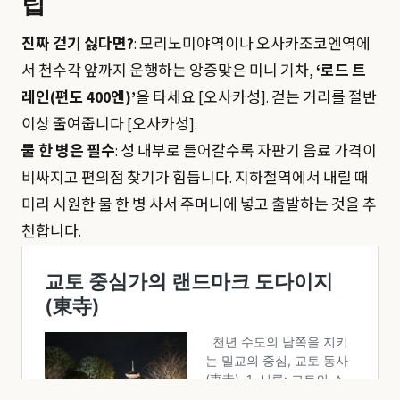
팁
진짜 걷기 싫다면?
: 모리노미야역이나 오사카조코엔역에
서 천수각 앞까지 운행하는 앙증맞은 미니 기차,
‘로드 트
레인(편도 400엔)’
을 타세요 [오사카성]. 걷는 거리를 절반
이상 줄여줍니다 [오사카성].
물 한 병은 필수
: 성 내부로 들어갈수록 자판기 음료 가격이
비싸지고 편의점 찾기가 힘듭니다. 지하철역에서 내릴 때
미리 시원한 물 한 병 사서 주머니에 넣고 출발하는 것을 추
천합니다.