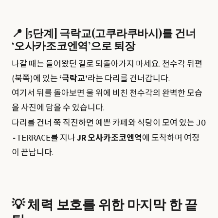
📍 [5단계] 극락교(고쿠라쿠바시)를 건너
‘오사카조코엔역’으로 퇴장
나갈 때는 들어왔던 길로 되돌아가지 마세요. 천수각 뒤편
(북쪽)에 있는
‘극락교’
라는 다리를 건너갑니다.
여기서 뒤를 돌아보면 물 위에 비친 천수각의 완벽한 모습
을 사진에 담을 수 있습니다.
다리를 건너 쭉 직진하면 예쁜 카페와 식당이 모여 있는
JO
를 지나
JR 오사카조코엔역
에 도착하며 여정
-TERRACE
이 끝납니다.
💡 체력 보호를 위한 마지막 한 끝