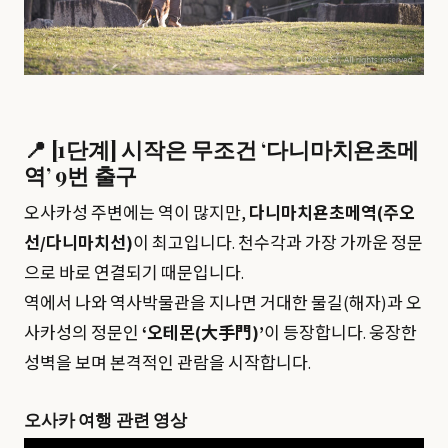
📍 [1단계] 시작은 무조건 ‘다니마치욘초메
역’ 9번 출구
오사카성 주변에는 역이 많지만,
다니마치욘초메역(주오
선/다니마치선)
이 최고입니다. 천수각과 가장 가까운 정문
으로 바로 연결되기 때문입니다.
역에서 나와 역사박물관을 지나면 거대한 물길(해자)과 오
사카성의 정문인
‘오테몬(大手門)’
이 등장합니다. 웅장한
성벽을 보며 본격적인 관람을 시작합니다.
오사카 여행 관련 영상