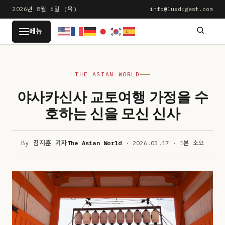
본
2026년 8월 6일 (목)
info@luxdigest.com
문
LUXDIGEST
메뉴
으
로
건
THE ASIAN WORLD
너
뛰
야사카신사 교토여행 가정을 수
기
호하는 신을 모신 신사
By
김지훈 기자
The Asian World
· 2026.05.17 · 1분 소요