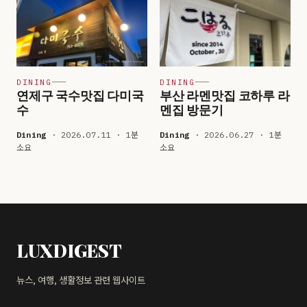
DINING
DINING
연제구 국수맛집 다미국
부산 라멘맛집 코하루 라
수
멘집 방문기
Dining
· 2026.07.11 · 1분
Dining
· 2026.06.27 · 1분
소요
소요
LUXDIGEST
뉴스, 여행, 생활정보 관련 웹사이트