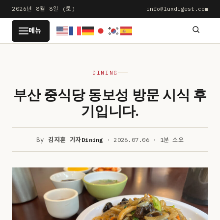
본
2026년 8월 8일 (토)
info@luxdigest.com
문
LUXDIGEST
메뉴
으
로
건
DINING
너
뛰
부산 중식당 동보성 방문 시식 후
기
기입니다.
By
김지훈 기자
Dining
· 2026.07.06 · 1분 소요