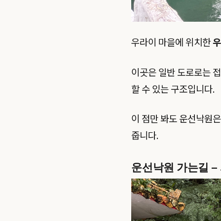
우라이 마을에 위치한
우
이곳은 일반 도로로는 
할 수 있는 구조입니다.
이 점만 봐도 운선낙원은
줍니다.
운선낙원 가는길 –