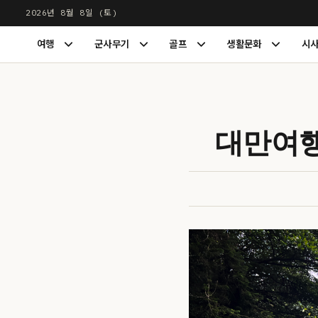
본
2026년 8월 8일 (토)
문
LUXDIGEST
여행
군사무기
골프
생활문화
시
으
여
군
골
생
행
사
프
활
로
하
무
하
문
건
위
기
위
화
너
메
하
메
하
뉴
위
뉴
위
뛰
대만여행
펼
메
펼
메
기
치
뉴
치
뉴
기
펼
기
펼
치
치
기
기