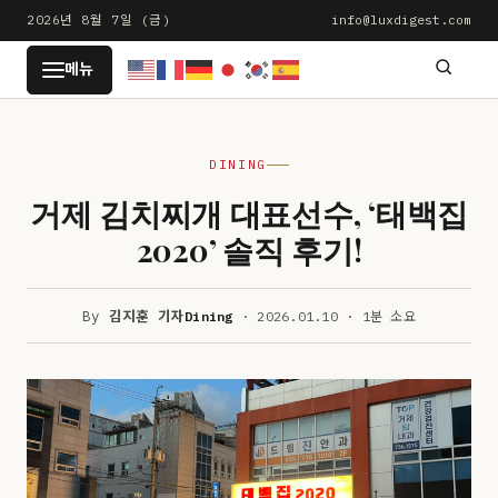
본
2026년 8월 7일 (금)
info@luxdigest.com
문
LUXDIGEST
메뉴
으
로
건
DINING
너
뛰
거제 김치찌개 대표선수, ‘태백집
기
2020’ 솔직 후기!
By
김지훈 기자
Dining
· 2026.01.10 · 1분 소요