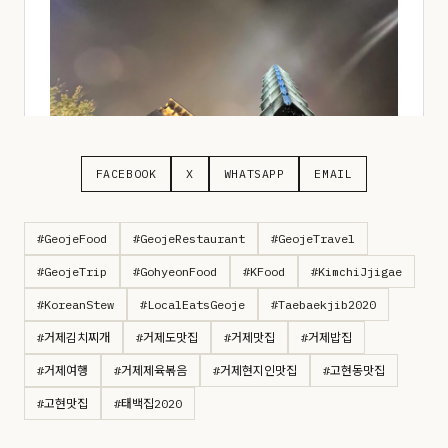
FACEBOOK
X
WHATSAPP
EMAIL
#GeojeFood
#GeojeRestaurant
#GeojeTravel
#GeojeTrip
#GohyeonFood
#KFood
#KimchiJjigae
#KoreanStew
#LocalEatsGeoje
#Taebaekjib2020
#거제김치찌개
#거제도맛집
#거제맛집
#거제밥집
#거제여행
#거제제육볶음
#거제현지인맛집
#고현동맛집
#고현맛집
#태백집2020