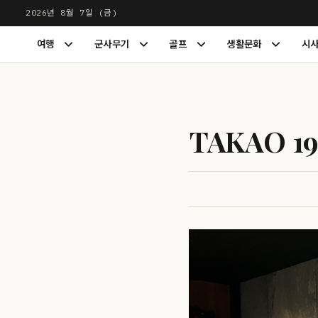
본
2026년 8월 7일 (금)
문
LUXDIGEST
여행
군사무기
골프
생활문화
시
으
여
군
골
생
행
사
프
활
로
하
무
하
문
건
위
기
위
화
너
메
하
메
하
뉴
위
뉴
위
뛰
TAKAO 
펼
메
펼
메
기
치
뉴
치
뉴
기
펼
기
펼
치
치
기
기