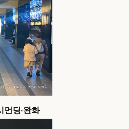
 시먼딩·완화