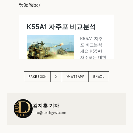
%9d%bc/
FACEBOOK
X
WHATSAPP
EMAIL
김지훈 기자
info@luxdigest.com