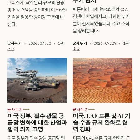
그리스가 34억 달러 규모의 공중
파른버러 국제 항공쇼에서 CCA
방어 시스템을 승인하며 이스라엘
경쟁이 치열해지고, 다양한 무기
기술을 활용한 방어망 구축에 나
들이 전시되었습니다. 주요 소식
선다.
을 정리합니다.
군사무기
· 2026.07.30 · 1분
군사무기
· 2026.07.29 · 1분
소요
소요
군사무기
군사무기
미국 정부, 필수 광물 공
미국, UAE 드론 및 AI 기
급망 변화에 대한 산업과
술 수출 규제 완화로 협
협력 의지 표명
력 강화
미국 정부가 필수 광물 공급망 변
미국의 UAE 수출 규제 완화가 드