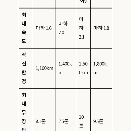
아)
최
마
대
마하
마하 1.6
하
마하 1.8
속
2.0
2.1
도
작
전
1,400k
1,50
1,800k
1,100km
반
m
0km
m
경
최
대
무
10
장
8.1톤
7.5톤
9.5톤
톤
탑