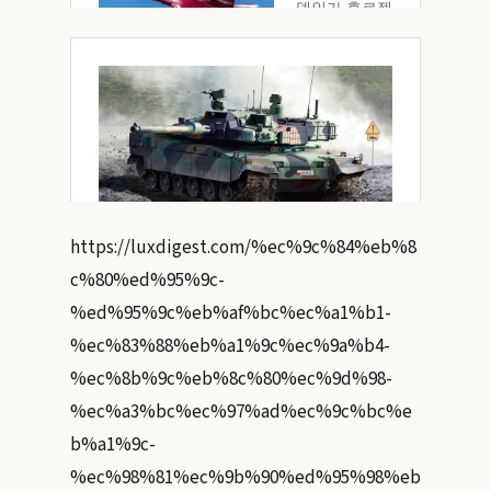
https://luxdigest.com/%ec%9c%84%eb%8
c%80%ed%95%9c-
%ed%95%9c%eb%af%bc%ec%a1%b1-
%ec%83%88%eb%a1%9c%ec%9a%b4-
%ec%8b%9c%eb%8c%80%ec%9d%98-
%ec%a3%bc%ec%97%ad%ec%9c%bc%e
b%a1%9c-
%ec%98%81%ec%9b%90%ed%95%98%eb