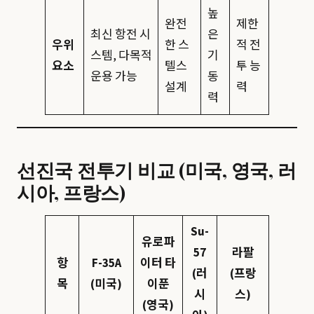
높
완전
제한
최신 항전 시
은
우위
한 스
적 전
스템, 다목적
기
요소
텔스
투 능
운용 가능
동
설계
력
력
선진국 전투기 비교 (미국, 영국, 러
시아, 프랑스)
Su-
유로파
57
라팔
항
F-35A
이터 타
(러
(프랑
목
(미국)
이푼
시
스)
(영국)