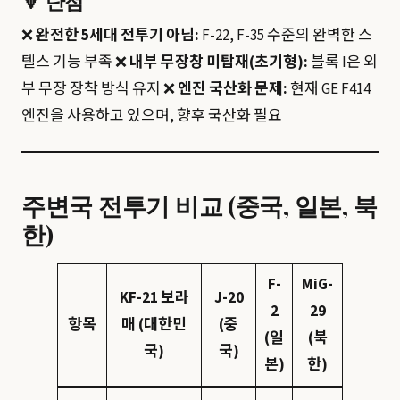
🔻
단점
❌
완전한 5세대 전투기 아님:
F-22, F-35 수준의 완벽한 스
텔스 기능 부족 ❌
내부 무장창 미탑재(초기형):
블록 I은 외
부 무장 장착 방식 유지 ❌
엔진 국산화 문제:
현재 GE F414
엔진을 사용하고 있으며, 향후 국산화 필요
주변국 전투기 비교 (중국, 일본, 북
한)
F-
MiG-
KF-21 보라
J-20
2
29
항목
매 (대한민
(중
(일
(북
국)
국)
본)
한)