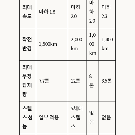
마
최대
마하
마하
마하 1.8
하
속도
2.0
2.3
2.0
1,0
작전
2,000
1,400
1,500km
00
반경
km
km
km
최대
무장
8
7.7톤
12톤
3.5톤
탑재
톤
량
스텔
5세대
없
스 성
일부 적용
스텔
없음
음
능
스