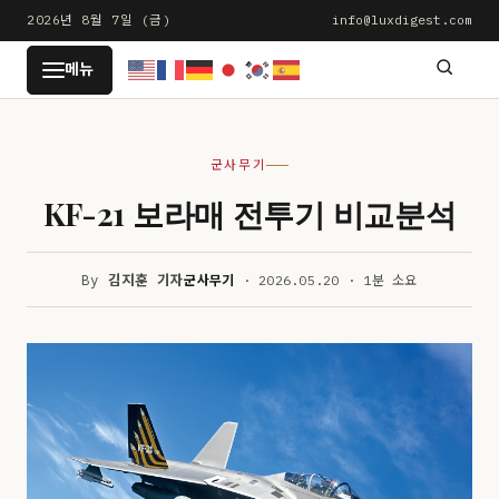
본
2026년 8월 7일 (금)
info@luxdigest.com
문
LUXDIGEST
메뉴
으
로
건
군사무기
너
뛰
KF-21 보라매 전투기 비교분석
기
By
김지훈 기자
군사무기
· 2026.05.20 · 1분 소요