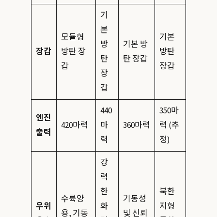
기
본
모듈형
기본
방
기본 방
장갑
방탄 장
방탄
탄
탄 장갑
갑
장갑
장
갑
440
350마
엔진
420마력
마
360마력
력 (추
출력
력
정)
강
력
한
북한
수륙양
기동성
우위
화
지형
용, 기동
및 신뢰