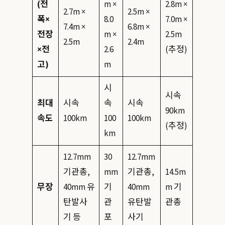
(전
m ×
2.8m ×
2.7m ×
2.5m ×
폭×
8.0
7.0m ×
7.4m ×
6.8m ×
전장
m ×
2.5m
2.5m
2.4m
×전
2.6
(추정)
고)
m
시
시속
최대
시속
속
시속
90km
속도
100km
100
100km
(추정)
km
12.7mm
30
12.7mm
기관총,
mm
기관총,
14.5m
무장
40mm 유
기
40mm
m 기
탄발사
관
유탄발
관총
기 등
포
사기