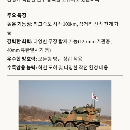
환경에 적합한 전투 능력을 보유하고 있습니다.
주요 특징
높은 기동성:
최고속도 시속 100km, 장거리 신속 전개 가
능
강력한 화력:
다양한 무장 탑재 가능(12.7mm 기관총,
40mm 유탄발사기 등)
우수한 방호력:
모듈형 방탄 장갑 적용
수륙양용 능력:
하천 도하 및 다양한 작전 환경 대응