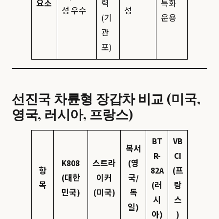
요소
력
특화
성 우수
성
(기
운용
관
포)
선진국 차륜형 장갑차 비교 (미국,
영국, 러시아, 프랑스)
BT
VB
복서
R-
CI
K808
스트라
(영
항
82A
(프
(대한
이커
국/
목
(러
랑
민국)
(미국)
독
시
스
일)
아)
)