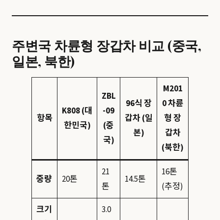
주변국 차륜형 장갑차 비교 (중국,
일본, 북한)
M201
ZBL
96식 장
0 차륜
K808 (대
-09
항목
갑차 (일
형 장
한민국)
(중
본)
갑차
국)
(북한)
21
16톤
중량
20톤
14.5톤
톤
(추정)
크기
3.0