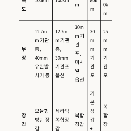
속
100km
100km
80k
m
0k
도
m
m
30m
12.7m
12.7m
30
25
m 기
m 기관
m 기관
m
m
관
무
총,
총,
m
m
포,
장
40mm
30mm
기
기
미사
유탄발
기관포
관
관
일
사기 등
옵션
포
포
옵션
기
본
복
모듈형
세라믹
장
장
복합
합
방탄 장
복합장
갑
갑
장갑
장
갑
갑
+