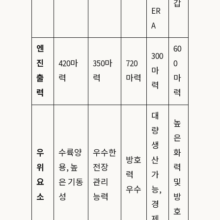
갑
ER
A
엔
60
300
진
420마
350마
720
0
마
출
력
력
마력
마
력
력
력
대
높
량
은
생
우
수륙양
우수한
화
방호
산
위
용, 높
전장
력
력
가
요
은 기동
관리
및
우수
능,
소
성
능력
방
경
호
제