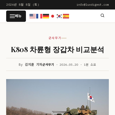
본
2026년 8월 8일 (토)
info@luxdigest.com
문
LUXDIGEST
메뉴
으
로
건
군사무기
너
뛰
K808 차륜형 장갑차 비교분석
기
By
김지훈 기자
군사무기
· 2026.05.20 · 1분 소요