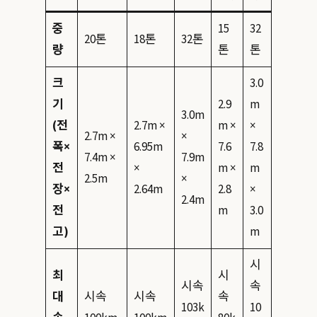
중
15
32
20톤
18톤
32톤
량
톤
톤
크
3.0
기
2.9
m
3.0m
(전
2.7m ×
m ×
×
2.7m ×
×
폭×
6.95m
7.6
7.8
7.4m ×
7.9m
전
×
m ×
m
2.5m
×
장×
2.64m
2.8
×
2.4m
전
m
3.0
고)
m
시
최
시
시속
속
대
시속
시속
속
103k
10