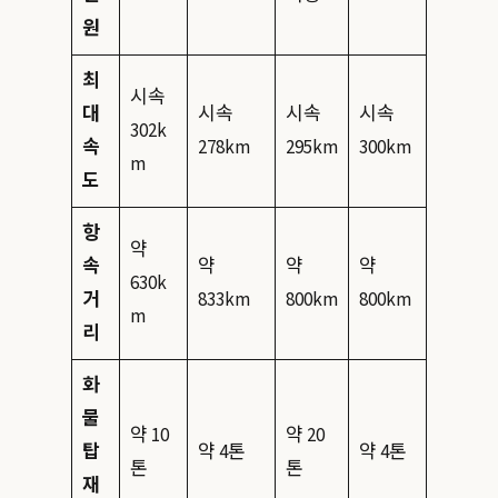
원
최
시속
대
시속
시속
시속
302k
속
278km
295km
300km
m
도
항
약
속
약
약
약
630k
거
833km
800km
800km
m
리
화
물
약 10
약 20
탑
약 4톤
약 4톤
톤
톤
재