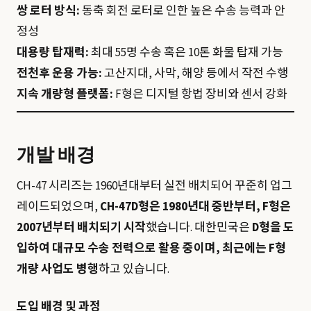
쌍 로터 방식:
동축 회전 로터로 인한 높은 수송 능력과 안
정성
대용량 탑재력:
최대 55명 수송 혹은 10톤 화물 탑재 가능
전천후 운용 가능:
고산지대, 사막, 해양 등에서 작전 수행
지속 개량형 플랫폼:
F형은 디지털 항법 장비와 센서 강화
개발 배경
CH-47 시리즈는 1960년대부터 실전 배치되어 꾸준히 업그
레이드되었으며,
CH-47D형은 1980년대 중반부터, F형은
2007년부터 배치되기 시작
했습니다. 대한민국은
D형을 도
입하여 대규모 수송 전력으로 활용 중이며, 최근에는 F형
개량 사업도 병행
하고 있습니다.
도입 배경 및 과정