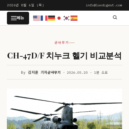
본
2026년 8월 6일 (목)
info@luxdigest.com
문
LUXDIGEST
메뉴
으
로
건
군사무기
너
뛰
CH-47D/F 치누크 헬기 비교분석
기
By
김지훈 기자
군사무기
· 2026.05.20 · 1분 소요