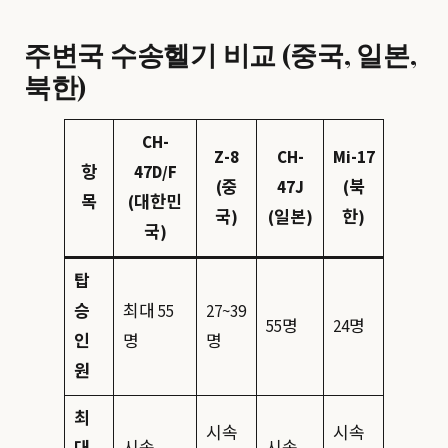
주변국 수송헬기 비교 (중국, 일본,
북한)
CH-
Z-8
CH-
Mi-17
항
47D/F
(중
47J
(북
목
(대한민
국)
(일본)
한)
국)
탑
승
최대 55
27~39
55명
24명
인
명
명
원
최
시속
시속