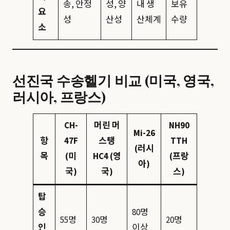
송, 안정
성, 양
내 생
보유
요
성
산성
산체계
수량
소
선진국 수송헬기 비교 (미국, 영국,
러시아, 프랑스)
CH-
머린 머
NH90
Mi-26
항
47F
스탱
TTH
(러시
목
(미
HC4 (영
(프랑
아)
국)
국)
스)
탑
승
80명
55명
30명
20명
인
이상