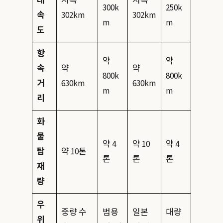
대
시속
시속
300k
250k
속
302km
302km
m
m
도
항
약
약
속
약
약
800k
800k
거
630km
630km
m
m
리
화
물
약 4
약 10
약 4
탑
약 10톤
톤
톤
톤
재
량
우
중량 수
범용
일본
대량
위