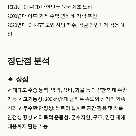
1988년: CH-47D 대한민국 육군 최초 도입
2000년대 이후: 기체 수명 연장 및 개량 추진
2020년대: CH-47F 도입 사업 착수, 정밀 항법체계 적용 예
정
장단점 분석
🔹
장점
✔
대규모 수송 능력:
병력, 장비, 화물 등 다양한 형태 수송
가능 ✔
고기동성:
300km/h에 달하는 속도와 장거리 항속
거리 ✔
우수한 안정성:
쌍로터 설계로 공간 활용 및 착륙
안전성 향상 ✔
다목적 운용성:
군수지원, 구조, 민간 재해
대응까지 활용 가능