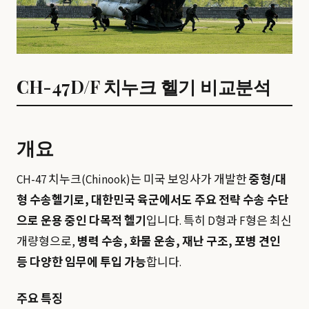
CH-47D/F 치누크 헬기 비교분석
개요
CH-47 치누크(Chinook)는 미국 보잉사가 개발한
중형/대
형 수송헬기로, 대한민국 육군에서도 주요 전략 수송 수단
으로 운용 중인 다목적 헬기
입니다. 특히 D형과 F형은 최신
개량형으로,
병력 수송, 화물 운송, 재난 구조, 포병 견인
등 다양한 임무에 투입 가능
합니다.
주요 특징