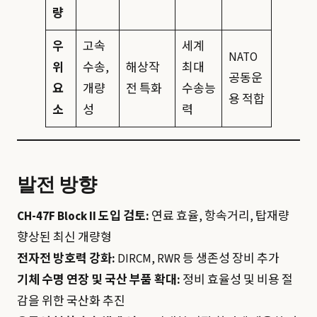
량
우
고속
세계
NATO
위
수송,
해상작
최대
공동운
요
개량
전 특화
수송능
용 적합
소
성
력
발전 방향
CH-47F Block II 도입 검토:
연료 효율, 항속거리, 탑재량
향상된 최신 개량형
전자전 방호력 강화:
DIRCM, RWR 등 생존성 장비 추가
기체 수명 연장 및 국산 부품 확대:
정비 효율성 및 비용 절
감을 위한 국산화 추진