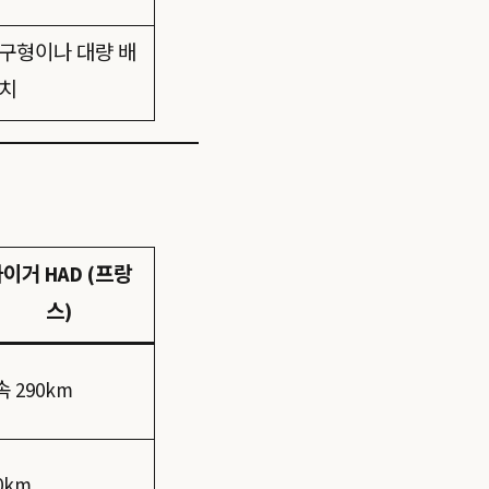
구형이나 대량 배
치
이거 HAD (프랑
스)
 290km
0km