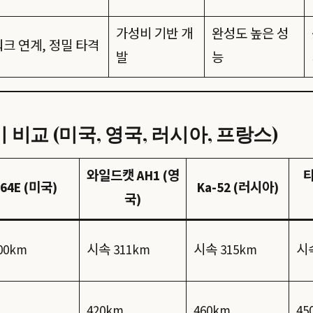
가성비 기반 개
완성도 높은 성
크 연계, 정밀 타격
발
능
비교 (미국, 영국, 러시아, 프랑스)
와일드캣 AH1 (영
타
-64E (미국)
Ka-52 (러시아)
국)
00km
시속 311km
시속 315km
시속
m
420km
460km
45