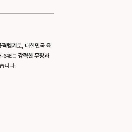
공격헬기
로, 대한민국 육
-64E는
강력한 무장과
습니다.