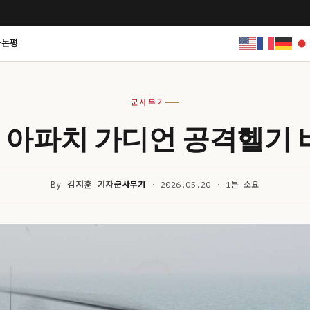
사논평
군사무기
4E 아파치 가디언 공격헬기
By
김지훈 기자
군사무기
· 2026.05.20 · 1분 소요