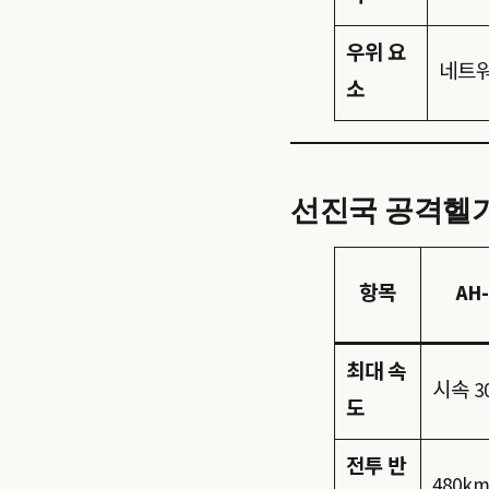
우위 요
네트워
소
선진국 공격헬기 
항목
AH
최대 속
시속 3
도
전투 반
480k