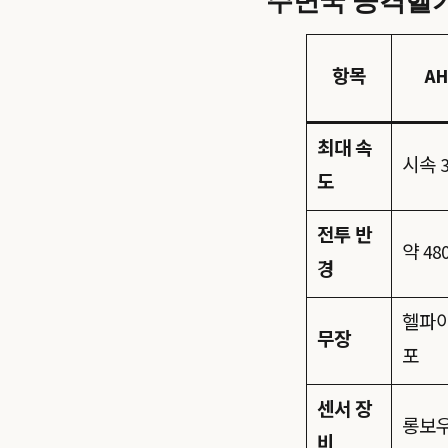
항목
AH
최대 속
시속 3
도
전투 반
약 48
경
헬파이
무장
포
센서 장
롱보우
비