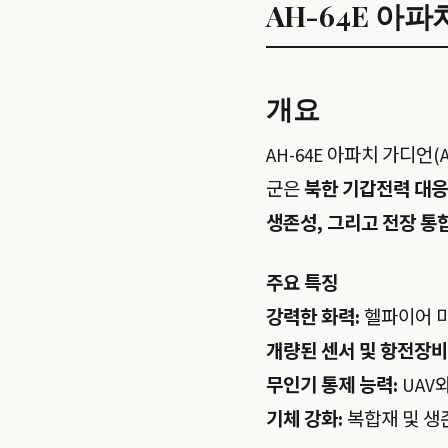
AH-64E 아
개요
AH-64E 아파치 가디언(AH
군은
북한 기갑전력 대응
생존성, 그리고 전장 통
주요 특징
강력한 화력:
헬파이어 미
개량된 센서 및 항전장비
무인기 통제 능력:
UAV
기체 강화:
복합재 및 생