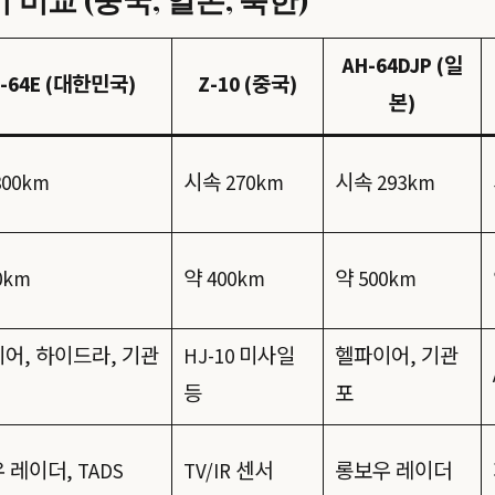
AH-64DJP (일
-64E (대한민국)
Z-10 (중국)
본)
00km
시속 270km
시속 293km
0km
약 400km
약 500km
어, 하이드라, 기관
HJ-10 미사일
헬파이어, 기관
등
포
 레이더, TADS
TV/IR 센서
롱보우 레이더