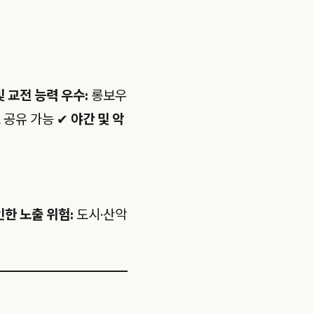
및 교전 능력 우수:
롱보우
 공유 가능 ✔
야간 및 악
인한 노출 위험:
도시·산악