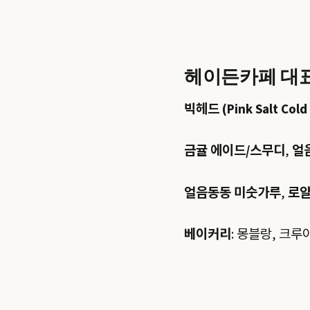
헤이든카페 대표
빅헤드 (Pink Salt Cold
금귤 에이드/스무디
,
얼
얼음동동 미숫가루
,
로얄
베이커리
: 몽블랑, 크루