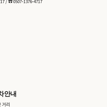
717 / ☎️ 0507‑1376‑4717
주차안내
분 거리