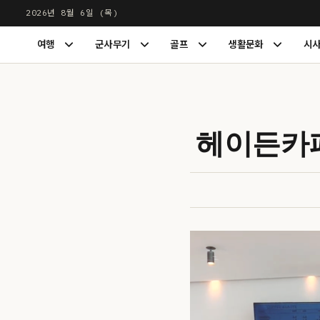
본
2026년 8월 6일 (목)
문
LUXDIGEST
여행
군사무기
골프
생활문화
시
으
여
군
골
생
행
사
프
활
로
하
무
하
문
건
위
기
위
화
너
메
하
메
하
뉴
위
뉴
위
뛰
헤이든카페
펼
메
펼
메
기
치
뉴
치
뉴
기
펼
기
펼
치
치
기
기