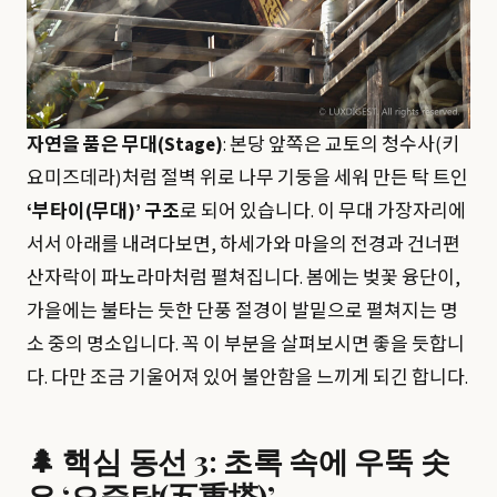
자연을 품은 무대(Stage)
: 본당 앞쪽은 교토의 청수사(키
요미즈데라)처럼 절벽 위로 나무 기둥을 세워 만든 탁 트인
‘부타이(무대)’ 구조
로 되어 있습니다. 이 무대 가장자리에
서서 아래를 내려다보면, 하세가와 마을의 전경과 건너편
산자락이 파노라마처럼 펼쳐집니다. 봄에는 벚꽃 융단이,
가을에는 불타는 듯한 단풍 절경이 발밑으로 펼쳐지는 명
소 중의 명소입니다. 꼭 이 부분을 살펴보시면 좋을 듯합니
다. 다만 조금 기울어져 있어 불안함을 느끼게 되긴 합니다.
🌲 핵심 동선 3: 초록 속에 우뚝 솟
은 ‘오중탑(五重塔)’