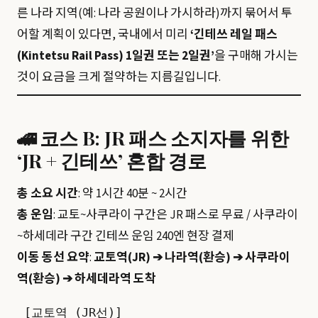
른 나라 지역(예: 나라 공원이나 가시하라)까지 묶어서 투
어할 계획이 있다면, 국내에서 미리
‘긴테쓰 레일 패스
(Kintetsu Rail Pass) 1일권 또는 2일권’
을 구매해 가시는
것이 요금을 크게 절약하는 지름길입니다.
🚄 코스 B: JR 패스 소지자를 위한
‘JR + 긴테쓰’ 혼합 경로
총 소요 시간
: 약 1시간 40분 ~ 2시간
총 운임
: 교토~사쿠라이 구간은 JR 패스로 무료 / 사쿠라이
~하세데라 구간 긴테쓰 운임 240엔 현장 결제
이동 동선 요약
:
교토역(JR) ➔ 나라역(환승) ➔ 사쿠라이
역(환승) ➔ 하세데라역 도착
 [교토역 (JR선)]
