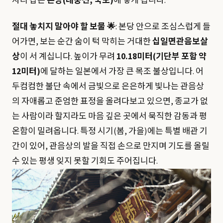
자리 잡은
본당(대웅전, 국보)
에 닿게 됩니다.
절대 놓치지 말아야 할 보물 🌟
: 본당 안으로 조심스럽게 들
어가면, 보는 순간 숨이 턱 막히는 거대한
십일면관음보살
상
이 서 계십니다. 높이가 무려
10.18미터(기단부 포함 약
12미터)
에 달하는 일본에서 가장 큰 목조 불상입니다. 어
두컴컴한 불단 속에서 금빛으로 은은하게 빛나는 관음상
의 자애롭고 준엄한 표정을 올려다보고 있으면, 종교가 없
는 사람이라 할지라도 마음 깊은 곳에서 묵직한 감동과 평
온함이 밀려옵니다. 특정 시기(봄, 가을)에는 특별 배관 기
간이 있어, 관음상의 발을 직접 손으로 만지며 기도를 올릴
수 있는 평생 잊지 못할 기회도 주어집니다.