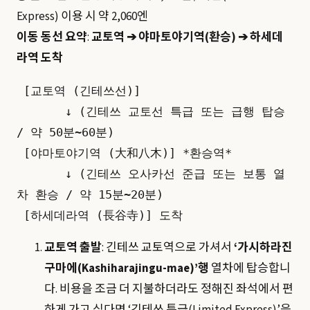
Express) 이용 시 약 2,060엔
이동 동선 요약
:
교토역 ➔ 야마토야기역(환승) ➔ 하세데
라역 도착
 [교토역 (긴테쓰선)] 

       ↓ (긴테쓰 교토선 특급 또는 급행 탑승 
/ 약 50분~60분)

 [야마토야기역 (大和八木)] *환승역*

       ↓ (긴테쓰 오사카선 준급 또는 보통 열
차 환승 / 약 15분~20분)

교토역 출발
: 긴테쓰 교토역으로 가셔서
‘가시하라진
구마에(Kashiharajingu-mae)’행
열차에 탑승합니
다. 비용을 조금 더 지불하더라도 정해진 좌석에서 편