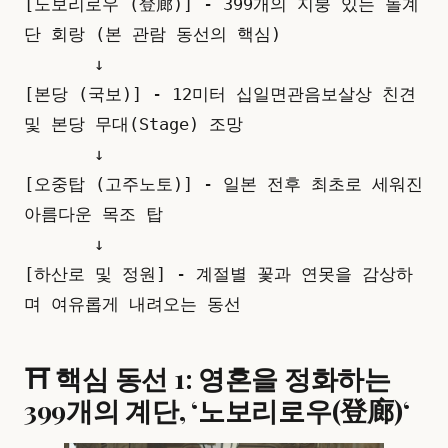
[노보리로우 (登廊)] - 399개의 지붕 있는 돌계
단 회랑 (본 관람 동선의 핵심)

       ↓

[본당 (국보)] - 12미터 십일면관음보살상 친견 
및 본당 무대(Stage) 조망

       ↓

[오중탑 (고주노토)] - 일본 전후 최초로 세워진 
아름다운 목조 탑

       ↓

[하산로 및 정원] - 계절별 꽃과 연못을 감상하
⛩️ 핵심 동선 1: 영혼을 정화하는
399개의 계단, ‘
노보리로우(登廊)
‘