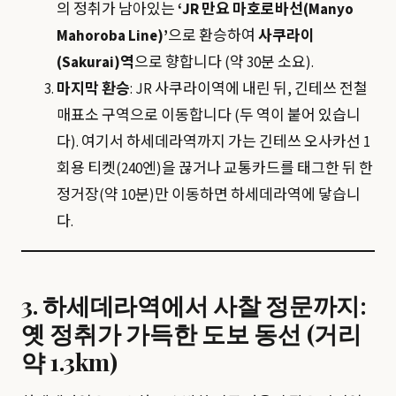
의 정취가 남아있는
‘JR 만요 마호로바선(Manyo
Mahoroba Line)’
으로 환승하여
사쿠라이
(Sakurai)역
으로 향합니다 (약 30분 소요).
마지막 환승
: JR 사쿠라이역에 내린 뒤, 긴테쓰 전철
매표소 구역으로 이동합니다 (두 역이 붙어 있습니
다). 여기서 하세데라역까지 가는 긴테쓰 오사카선 1
회용 티켓(240엔)을 끊거나 교통카드를 태그한 뒤 한
정거장(약 10분)만 이동하면 하세데라역에 닿습니
다.
3. 하세데라역에서 사찰 정문까지:
옛 정취가 가득한 도보 동선 (거리
약 1.3km)