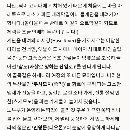
다만, 역이 고지대에 위치해 있기 때문에 처음에는 마을 아
래쪽으로 다소 가파른 내리막길이나 돌계단을 내려가야
합니다. (돌아올 때는 반대로 이 길이 오르막길이 되므로
체력을 조금 안배해 두셔야 합니다!)
계단을 내려와 하세강(Hase River)을 가로지르는 아담한
다리를 건너면, 옛날 에도 시대나 메이지 시대로 타임슬립
을 한 듯한 고풍스러운 목조 건물들이 양옆으로 조용히 늘
어선
‘참도(사찰로 향하는 진입로)’
를 만나게 됩니다.
이 골목길은 하세데라 여정의 또 다른 묘미입니다. 나라현
의 특산물인
‘쿠사모치(쑥떡)’
를 화로에 구워 파는 고소한
냄새가 진동을 하고, 정갈한 로컬 소바 가게, 전통 절임 반
찬(츠케모노)을 파는 가게들이 늘어서 있습니다.
노부부가 운영하는 떡집에 들러 갓 구운 따끈한 쑥떡 하나
를 입에 물고 걷다 보면, 저 멀리 웅장하게 서 있는 하세데
라의 정문인
‘인왕문(니오몬)’
이 눈앞에 웅장하게 나타납