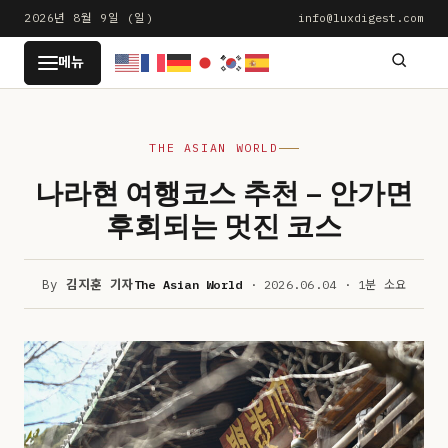
본
2026년 8월 9일 (일)
info@luxdigest.com
문
LUXDIGEST
메뉴
으
로
건
THE ASIAN WORLD
너
뛰
나라현 여행코스 추천 – 안가면
기
후회되는 멋진 코스
By
김지훈 기자
The Asian World
· 2026.06.04 · 1분 소요