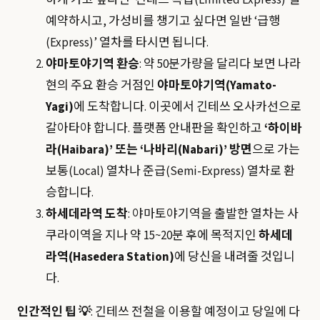
하게 가고 싶다면 ‘긴테쓰 특급(Limited Express)’을
예약하시고, 가성비를 챙기고 싶다면 일반 ‘급행
(Express)’ 열차를 타시면 됩니다.
야마토야기역 환승
: 약 50분가량을 달리다 보면 나라
현의 주요 환승 거점인
야마토야기역(Yamato-
Yagi)
에 도착합니다. 이곳에서 긴테쓰 오사카선으로
갈아타야 합니다. 플랫폼 안내판을 확인하고
‘하이바
라(Haibara)’ 또는 ‘나바리(Nabari)’ 방면
으로 가는
보통(Local) 열차나 준급(Semi-Express) 열차로 환
승합니다.
하세데라역 도착
: 야마토야기역을 출발한 열차는 사
쿠라이역을 지나 약 15~20분 후에 목적지인
하세데
라역(Hasedera Station)
에 당신을 내려줄 것입니
다.
인간적인 팁 💡
: 긴테쓰 전철을 이용할 예정이고 당일에 다