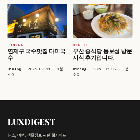
DINING
DINING
연제구 국수맛집 다미국
부산 중식당 동보성 방문
수
시식 후기입니다.
Dining
· 2026.07.11 · 1분
Dining
· 2026.07.06 · 1분
소요
소요
LUXDIGEST
뉴스, 여행, 생활정보 관련 웹사이트