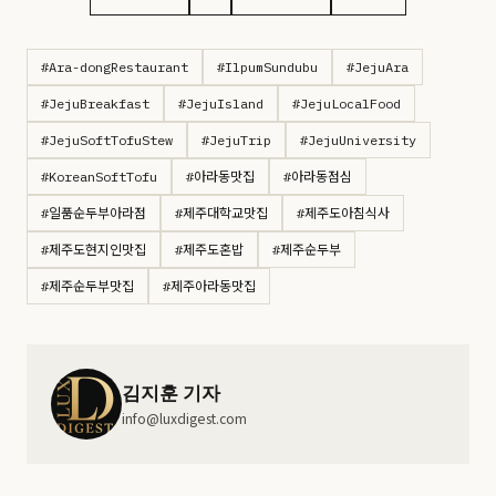
#Ara-dongRestaurant
#IlpumSundubu
#JejuAra
#JejuBreakfast
#JejuIsland
#JejuLocalFood
#JejuSoftTofuStew
#JejuTrip
#JejuUniversity
#KoreanSoftTofu
#아라동맛집
#아라동점심
#일품순두부아라점
#제주대학교맛집
#제주도아침식사
#제주도현지인맛집
#제주도혼밥
#제주순두부
#제주순두부맛집
#제주아라동맛집
김지훈 기자
info@luxdigest.com