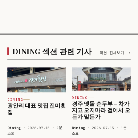
DINING 섹션 관련 기사
섹션 전체보기 →
DINING
DINING
경주 맷돌 순두부 – 차가
광안리 대표 맛집 진미횟
지고 오지마라 걸어서 오
집
든가 말든가
Dining
· 2026.07.15 · 2분
Dining
· 2026.07.15 · 1분
소요
소요