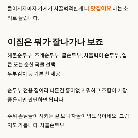
나 맛집이요
들어서자마자 가게가 시끌벅적한게
하는 소
리로 들립니다.
이집은 뭐가 잘나가나 보죠
해물순두부, 조개순두부, 굴순두부,
차돌박이 순두부,
얼
큰 또는 순한 국물 선택
두부김치 등 기본 찬 제공
순두부 전용 집이라 다른건 흥미없고 뭐하고 조합이 가장
좋을지만 판단하면 됩니다.
주위 손님들이 시키는 걸 보니 차돌이 압도적이네요. 그럼
저도 가봅니다. 차돌순두부