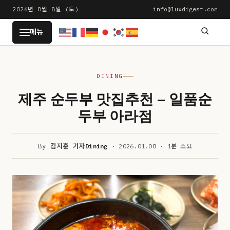
본
2026년 8월 8일 (토)
info@luxdigest.com
문
LUXDIGEST
메뉴
으
로
건
DINING
너
뛰
제주 순두부 맛집추천 – 일품순
기
두부 아라점
By
김지훈 기자
Dining
· 2026.01.08 · 1분 소요