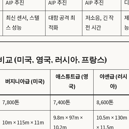
AIP 추진
AIP 추진
AIP 추진
디
최신 센서, 스텔
대함 공격 최
저소음, 긴 작
제
스 성능
적화
전 시간
능
교 (미국, 영국, 러시아, 프랑스)
애스튜트급 (영
야센급 (러시
버지니아급 (미국)
국)
아)
7,800톤
7,400톤
8,600톤
9.8m × 97m ×
10.5m × 130m
10m × 115m × 11m
10.2m
× 11.5m