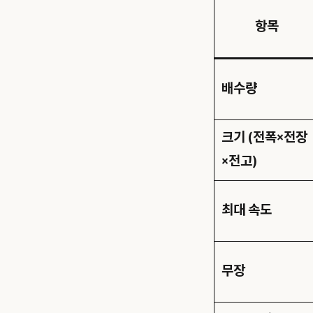
항목
배수량
크기 (전폭×전장
×전고)
최대 속도
무장