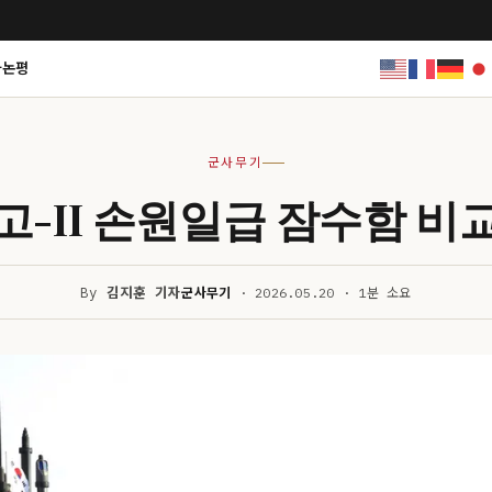
사논평
군사무기
고-II 손원일급 잠수함 비
By
김지훈 기자
군사무기
· 2026.05.20 · 1분 소요