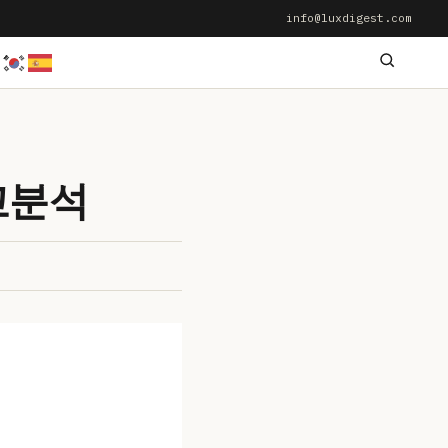
info@luxdigest.com
교분석