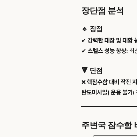
장단점 분석
🔹
장점
✔
강력한 대잠 및 대함 
✔
스텔스 성능 향상:
최신
🔻
단점
❌
핵잠수함 대비 작전 지
탄도미사일) 운용 불가:
주변국 잠수함 비