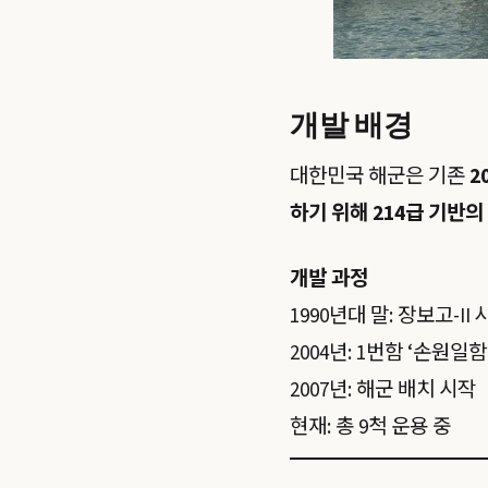
개발 배경
대한민국 해군은 기존
2
하기 위해 214급 기반
개발 과정
1990년대 말: 장보고-II
2004년: 1번함 ‘손원일함
2007년: 해군 배치 시작
현재: 총 9척 운용 중