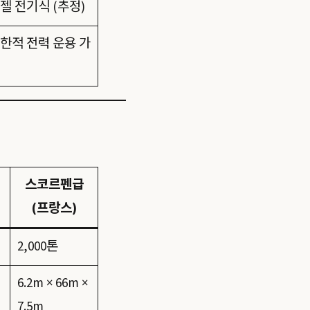
젤 전기식 (추정)
한적 전력 운용 가
스코르펜급
(프랑스)
2,000톤
6.2m × 66m ×
7.5m