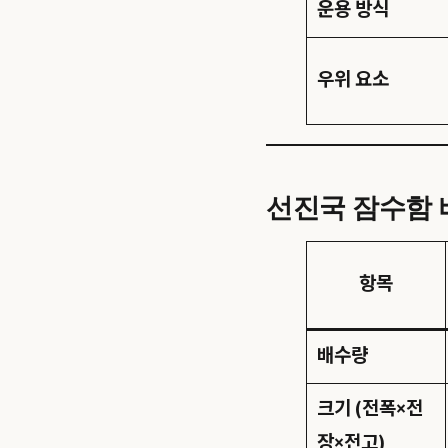
운용 방식
우위 요소
선진국 잠수함 비
항목
배수량
크기 (전폭×전
장×전고)