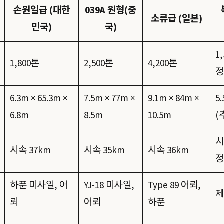
손원일급 (대한
039A 원형(중
소류급 (일본)
민국)
국)
1
1,800톤
2,500톤
4,200톤
정
6.3m × 65.3m ×
7.5m × 77m ×
9.1m × 84m ×
5.
6.8m
8.5m
10.5m
(
시
시속 37km
시속 35km
시속 36km
정
하푼 미사일, 어
YJ-18 미사일,
Type 89 어뢰,
제
뢰
어뢰
하푼