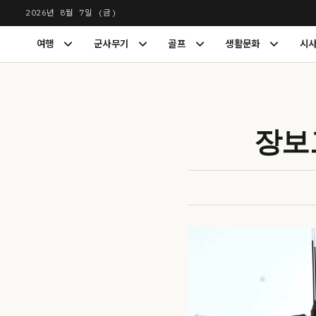
본
2026년 8월 7일 (금)
문
LUXDIGEST
여행
군사무기
골프
생활문화
시
으
여
군
골
생
행
사
프
활
로
하
무
하
문
건
위
기
위
화
너
메
하
메
하
뉴
위
뉴
위
뛰
장보
펼
메
펼
메
기
치
뉴
치
뉴
기
펼
기
펼
치
치
기
기