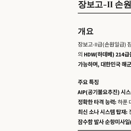
장보고-II 
개요
장보고-II급(손원일급)
의
HDW(하데베) 214
가능하며, 대한민국 해군
주요 특징
AIP(공기불요추진) 시스
정확한 타격 능력:
하푼 
최신 소나 시스템 탑재:
잠수함 발사 순항미사일(S