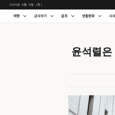
본
2026년 8월 8일 (토)
문
LUXDIGEST
여행
군사무기
골프
생활문화
시
으
여
군
골
생
행
사
프
활
로
하
무
하
문
건
위
기
위
화
너
메
하
메
하
뉴
위
뉴
위
뛰
윤석렬은 
펼
메
펼
메
기
치
뉴
치
뉴
기
펼
기
펼
치
치
기
기