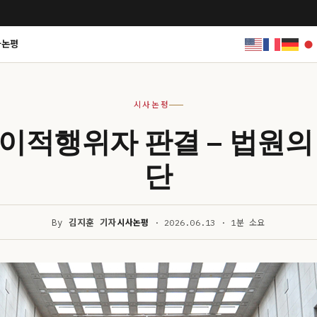
사논평
시사논평
이적행위자 판결 – 법원의
단
By
김지훈 기자
시사논평
· 2026.06.13 · 1분 소요