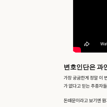
변호인단은 과
가장 궁굼한게 정말 이 
가 없다고 믿는 추종자
돈때문이라고 보기엔 뭔가