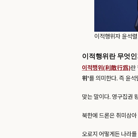
이적행위자 윤석렬
이적행위란 무엇인
이적행위(利敵行爲)
란
위’
를 의미한다. 즉 윤석
맞는 말이다. 영구집권
북한에 드론은 취미삼아
오로지 어떻게든 나라를