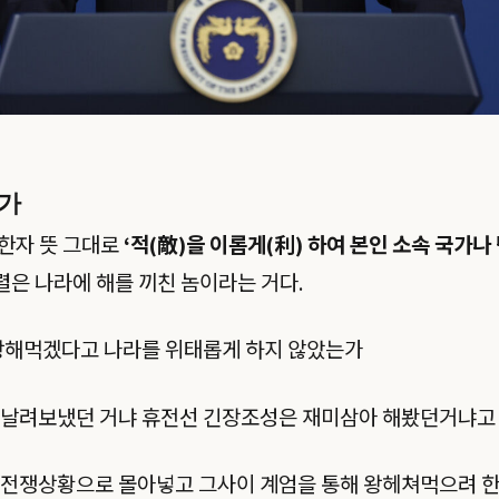
가
 한자 뜻 그대로
‘적(敵)을 이롭게(利) 하여 본인 소속 국가나
렬은 나라에 해를 끼친 놈이라는 거다.
 왕해먹겠다고 나라를 위태롭게 하지 않았는가
 날려보냈던 거냐 휴전선 긴장조성은 재미삼아 해봤던거냐고
 전쟁상황으로 몰아넣고 그사이 계엄을 통해 왕헤쳐먹으려 한