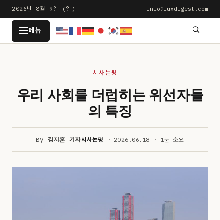
본
2026년 8월 9일 (일)
info@luxdigest.com
문
LUXDIGEST
메뉴
으
로
건
시사논평
너
뛰
우리 사회를 더럽히는 위선자들
기
의 특징
By
김지훈 기자
시사논평
· 2026.06.18 · 1분 소요