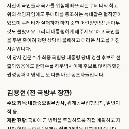
자신이 국민들과 국가를 위험에 빠뜨리는 쿠테타의 최고
위의 책임자임에도 쿠테타를 동조하는 늑대같은 협작꾼이
었으며 쿠테타가 실패하자 마치 순한 어린양인양 ‘난 아무
것도 몰랐어요 그러니 대통령하게 해주세요’ 하고 국민들
을 두번 죽이려 했던 상당히 불쾌하고 더러운 사고를 가진
사람입니다.
이 당시 김문수가 최종 국힘당 대통령 당내 경선 후보로 선
출되었음에도 한덕수를 하룻밤사이에 후보로 앉히려했던
권성동과 이영세는 또 다른 내란 동조자들입니다.
김용현 (전 국방부 장관)
주요 죄목
:
내란중요임무종사
, 위계공무집행방해, 일반이
적 등.
재판 현황
: 국회에 군 병력을 투입하도록 직접 계획하고 지