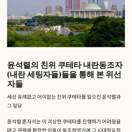
윤석렬의 친위 쿠테타 내란동조자
(내란 세팅자들)들을 통해 본 위선
자들
세상 유례없고 어이없는 친위 쿠테타를 일으킨 윤석렬과
그 일당
윤석렬 혼자서는 이 괴상한 쿠테타를 진행하기 어려웠을
테고 권력에 환장한 이들이 동조하였기에 그 시대착오적