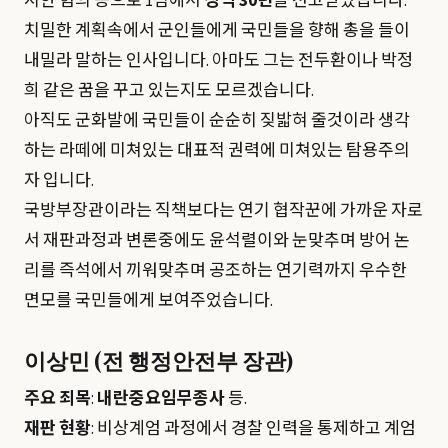
시한 혐의 등으로 1심에서
징역 30년
을 선고받았습니다.
치밀한 계획속에서 군인들에게 국민들을 향해 총을 들이
내밀라 말하는 인사입니다. 아마도 그는 전두환이나 박정
희 같은 꿈을 꾸고 있는지도 모르겠습니다.
아직도 군화발에 국민들이 순순히 짖밟혀 줄것이라 생각
하는 라떼에 미쳐있는 대표적 권력에 미쳐있는 탐용주의
자 입니다.
국방부장관이라는 직책보다는 연기 협작꾼에 가까운 자로
서 재판과정과 변론중에도 윤석렬이와 눈맞추며 방어 논
리를 즉석에서 끼워맞추며 공조하는 연기력까지 우수한
면모를 국민들에게 보여주었습니다.
이상민 (전 행정안전부 장관)
주요 죄목
:
내란중요임무종사
등.
재판 현황
: 비상계엄 과정에서 경찰 인력을 통제하고 계엄