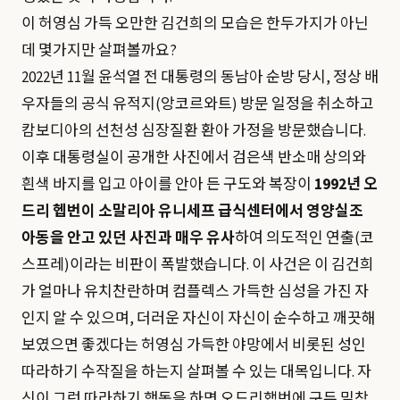
이 허영심 가득 오만한 김건희의 모습은 한두가지가 아닌
데 몇가지만 살펴볼까요?
2022년 11월 윤석열 전 대통령의 동남아 순방 당시, 정상 배
우자들의 공식 유적지(앙코르와트) 방문 일정을 취소하고
캄보디아의 선천성 심장질환 환아 가정을 방문했습니다.
이후 대통령실이 공개한 사진에서 검은색 반소매 상의와
흰색 바지를 입고 아이를 안아 든 구도와 복장이
1992년 오
드리 헵번이 소말리아 유니세프 급식센터에서 영양실조
아동을 안고 있던 사진과 매우 유사
하여 의도적인 연출(코
스프레)이라는 비판이 폭발했습니다. 이 사건은 이 김건희
가 얼마나 유치찬란하며 컴플렉스 가득한 심성을 가진 자
인지 알 수 있으며, 더러운 자신이 자신이 순수하고 깨끗해
보였으면 좋겠다는 허영심 가득한 야망에서 비롯된 성인
따라하기 수작질을 하는지 살펴볼 수 있는 대목입니다. 자
신이 그런 따라하기 행동을 하면 오드리햅번에 구두 밑창