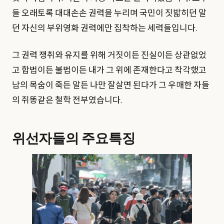
들 오래토록 대대손손 권력을 누리며 국민이 짓밟히던 말
던 자신의 부위영화 권력에만 집착하는 세력들입니다.
그 권력 쟁취와 유지를 위해 거짓이든 진실이든 상관없었
고 합법이든 불법이든 내가 그 위에 존재한다고 착각했고
남의 목숨이 죽든 말든 나만 잘살면 된다가 그 우매한 자들
의 쥐똥같은 철학 전부였습니다.
위선자들의 주요특징