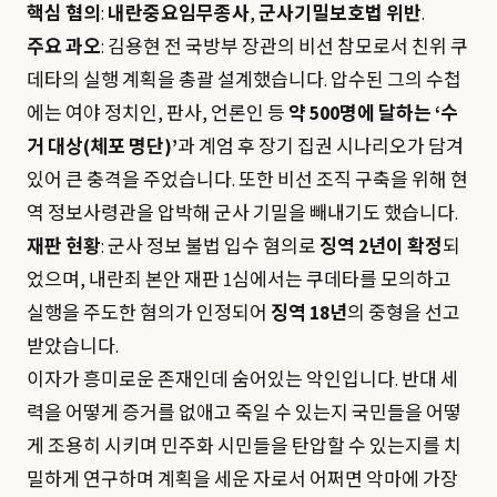
핵심 혐의
:
내란중요임무종사
,
군사기밀보호법 위반
.
주요 과오
: 김용현 전 국방부 장관의 비선 참모로서 친위 쿠
데타의 실행 계획을 총괄 설계했습니다. 압수된 그의 수첩
에는 여야 정치인, 판사, 언론인 등
약 500명에 달하는 ‘수
거 대상(체포 명단)’
과 계엄 후 장기 집권 시나리오가 담겨
있어 큰 충격을 주었습니다. 또한 비선 조직 구축을 위해 현
역 정보사령관을 압박해 군사 기밀을 빼내기도 했습니다.
재판 현황
: 군사 정보 불법 입수 혐의로
징역 2년이 확정
되
었으며, 내란죄 본안 재판 1심에서는 쿠데타를 모의하고
실행을 주도한 혐의가 인정되어
징역 18년
의 중형을 선고
받았습니다.
이자가 흥미로운 존재인데 숨어있는 악인입니다. 반대 세
력을 어떻게 증거를 없애고 죽일 수 있는지 국민들을 어떻
게 조용히 시키며 민주화 시민들을 탄압할 수 있는지를 치
밀하게 연구하며 계획을 세운 자로서 어쩌면 악마에 가장