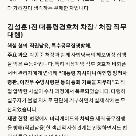
다 가려진다 생각하는 우매한 자입니다.
김성훈 (전 대통령경호처 차장 / 처장 직무
대행)
핵심 혐의
:
직권남용
,
특수공무집행방해
.
주요 과오
: 박종준 처장과 함께 사법당국의 체포영장 집행
을 막은 주동자입니다. 특히 비상계엄 직후 경호처 비화폰
서버 관리자에게 연락해
“대통령 지시이니 여인형 방첩사
령관, 이진우 수방사령관 등의 통화 기록을 지우라”
고 직
접 압박한 사실이 수사 과정에서 폭로되었습니다. 다행히
실무자가 불법 지시로 판단해 거부하면서 실제 삭제는 무
산되었습니다.
재판 현황
: 법정에서 바리케이드와 차벽을 세워 공무집행
을 방해(직권남용)한 객관적 사실관계는 인정하면서도 법