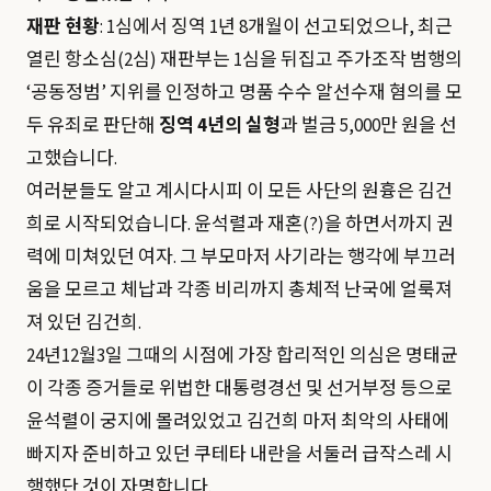
재판 현황
: 1심에서 징역 1년 8개월이 선고되었으나, 최근
열린 항소심(2심) 재판부는 1심을 뒤집고 주가조작 범행의
‘공동정범’ 지위를 인정하고 명품 수수 알선수재 혐의를 모
두 유죄로 판단해
징역 4년의 실형
과 벌금 5,000만 원을 선
고했습니다.
여러분들도 알고 계시다시피 이 모든 사단의 원흉은 김건
희로 시작되었습니다. 윤석렬과 재혼(?)을 하면서까지 권
력에 미쳐있던 여자. 그 부모마저 사기라는 행각에 부끄러
움을 모르고 체납과 각종 비리까지 총체적 난국에 얼룩져
져 있던 김건희.
24년12월3일 그때의 시점에 가장 합리적인 의심은 명태균
이 각종 증거들로 위법한 대통령경선 및 선거부정 등으로
윤석렬이 궁지에 몰려있었고 김건희 마저 최악의 사태에
빠지자 준비하고 있던 쿠테타 내란을 서둘러 급작스레 시
행했단 것이 자명합니다.