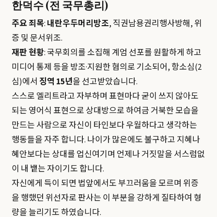
한덕수 (전 국무총리)
주요 죄목
:
내란우두머리방조
, 직권남용권리행사방해, 위
증 및 문서위조.
재판 현황
: 국무회의를 소집해 계엄 선포를 원활하게 하고
미디어 통제 등을 방조·지원한 혐의로 기소되어, 항소심(2
심)에서
징역 15년
을 선고받았습니다.
스스로 엘리트라고 자부하며 표현마다 굳이 쓰지 않아도
되는 영어식 표현으로 상대방으로 하여금 거북한 모습을
만드는 사람으로 자신이 타인보다 우월하다고 생각하는
행동들을 자주 합니다. 나이가 많은에도 불구하고 지혜나
혜안보다는 상대를 업신여기며 언제나 거짓말을 서스럼없
이 내 뱉는 자이기도 합니다.
자신에게 득이 되면 법앞에서도 부끄러움을 모르며 위증
을 행했던 위선자로 판사는 이 부분을 강하게 질타하여 형
량을 늘리기도 하였습니다.