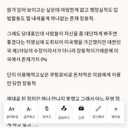
뭔가 있어 보이고는 싶은데 마땅한게 없고 행정실적도 입
법활동도 뭘 내세울게 하나없는 존재 장동혁.
그래도 당대표인데 사람들이 자신을 좀 대단하게 봐주면
좋겠다는 허영심에 도취되어 미국행을 가긴했지만 대한민
국 제1야당의 수장이라서가 아니라 장동혁이기때문에 미
국에서 존재가치 0%
단지 이용해먹고싶은 쿠팡로비로 돈처먹은 의원에게 이용
만 당한 장동혁
제대로 된 정치인 하나 만나지 못했고 그래서 어느 무명 정
치인 비서진의 뒷통수하고 사진찍고 국회의사당앞에서 사
📤
🖨️
A+
A-
🔖
🔗
↑
진한장 찍고 온게 다라는게 부끄러운데 포장은 그럴듯하
글자확대
글자축소
북마크
링크복사
맨위로
공유하기
인쇄
게 하고 싶고…..