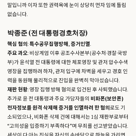
말입니까 이자 또한 권력욕에 눈이 상당히 먼자 임에 틀림
없습니다.
박종준 (전 대통령경호처장)
핵심 혐의
:
특수공무집행방해
,
증거인멸
.
주요 과오
: 비상계엄 이후 공조수사본부(공수처·경찰·국방
부)가 윤석열 전 대통령에 대한 체포영장 및 관저 압수수색
영장을 집행하려 하자, 관저 입구에 차벽을 세우고 경호 인
력을 동원해 물리적으로 진입을 완벽히 막아섰습니다.
재판 현황
: 영장 집행 방해 혐의로 입건된 후 사퇴했습니다.
추가로 윤 전 대통령과 주요 가담자들의
비화폰(보안폰)
전자정보를 원격 삭제해 증거를 인멸하려 한 혐의
로도 기
소되었으나, 비화폰 삭제 건에 대해서는 1심 재판부로부터
“고의성을 입증하기 부족하다”며 무죄를 선고받았습니다.
세상이 다 아는 진실을 자신의 손바닥으로 하늘을 가리면