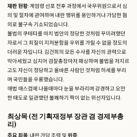
재판 현황
: 계엄령 선포 전후 과정에서 국무위원으로서 심
의 및 절차에 관여하며 내란 행위를 용인하거나 가담한 혐
의로 불구속 기소되었습니다.
불법의 쿠테타를 마치 법안의 정당한 것처럼 꾸미려했던
자로서 그 죄질이 지저분함을 우위를 가릴 수 없을 정도의
더러운 자입니다. 김건희의 모든 수사를 자신의 권력으로
막아세웠고 심지어 검찰총장마저 패싱하며 불법을 저지르
고도 자신이 정당하고 올바른 사람인 것처럼 허세를 부리
며 국민들을 우롱했습니다.
매법 매스컴에 나올때마다 눈을 부라리며 강경하고 오만
한 태도로 일관했던 불쾌하기 짝이 없는 위선자입니다.
최상목 (전 기획재정부 장관 겸 경제부총
리)
주요 죄목
: 내란 가담 조력 및
위증
.