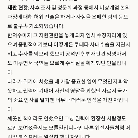
재판 현황
: 사후 조사 및 청문회 과정 등에서 비상계엄 논의
과정에 대해 허위 진술을 하거나 사실을 은폐한 혐의 등으
로 불구속 기소되었습니다.
한덕수마저 그 지원권한을 놓게 되자 임시 수장자리에 있
으며 중립적이기보다 어떻게든 쿠테타 사태수습을 지연시
키고 수사를 막으려 했으며 공석인 헌법재판관 임명마저
도 미루면서 국민들 모르게 수작질을 획책했던 인물입니
다.
나라가 위기에 쳐했을 때 가장 중요한 일이 무엇인지 파악
못하고 권력에 기대어 자신의 영달을 꾀했던 자로서 국가
의 중요 인사를 맡기엔 너무나 더러운 인성을 가진 자입니
다.
꺠끗한 척이라도 안했으면 그냥 권력에 환장한 사람정도
로만 보여졌을지도 모를일입니다만 다른 위선자들처럼 어
린양 코스프레는 열심히 했던 자입니다.