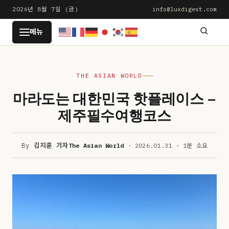
본
2026년 8월 7일 (금)
info@luxdigest.com
문
LUXDIGEST
메뉴
으
로
건
THE ASIAN WORLD
너
뛰
마라도는 대한민국 핫플레이스 –
기
제주필수여행코스
By
김지훈 기자
The Asian World
· 2026.01.31 · 1분 소요