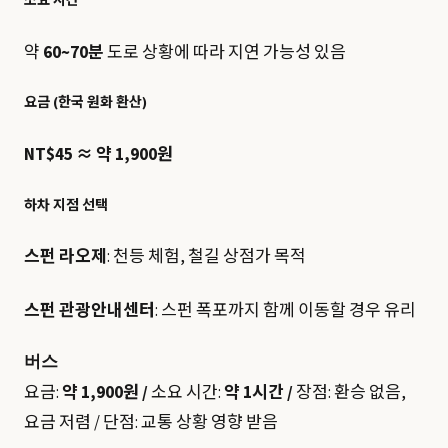
소요 시간
약
60~70분
도로 상황에 따라 지연 가능성 있음
요금 (한국 원화 환산)
NT$45 ≈ 약 1,900원
하차 지점 선택
스펀 라오제
: 천등 체험, 철길 상점가 목적
스펀 관광안내센터
: 스펀 폭포까지 함께 이동할 경우 유리
버스
요금:
약 1,900원 /
소요 시간:
약 1시간 /
장점: 환승 없음,
요금 저렴 / 단점: 교통 상황 영향 받음