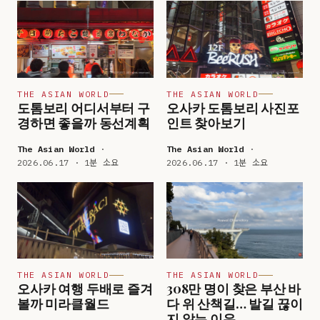
THE ASIAN WORLD
THE ASIAN WORLD
도톰보리 어디서부터 구
오사카 도톰보리 사진포
경하면 좋을까 동선계획
인트 찾아보기
The Asian World
·
The Asian World
·
2026.06.17 · 1분 소요
2026.06.17 · 1분 소요
THE ASIAN WORLD
THE ASIAN WORLD
오사카 여행 두배로 즐겨
308만 명이 찾은 부산 바
볼까 미라클월드
다 위 산책길… 발길 끊이
지 않는 이유