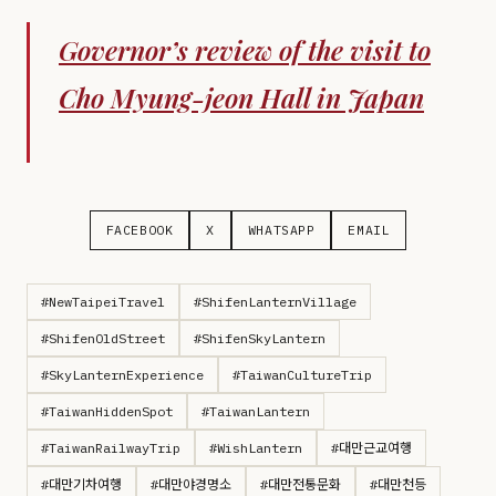
Governor’s review of the visit to
Cho Myung-jeon Hall in Japan
FACEBOOK
X
WHATSAPP
EMAIL
#NewTaipeiTravel
#ShifenLanternVillage
#ShifenOldStreet
#ShifenSkyLantern
#SkyLanternExperience
#TaiwanCultureTrip
#TaiwanHiddenSpot
#TaiwanLantern
#TaiwanRailwayTrip
#WishLantern
#대만근교여행
#대만기차여행
#대만야경명소
#대만전통문화
#대만천등