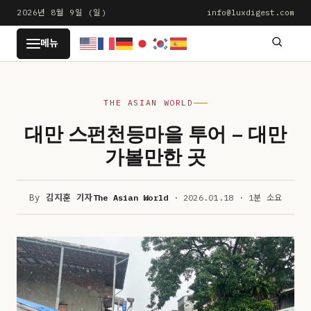
본
2026년 8월 9일 (일)
info@luxdigest.com
문
LUXDIGEST
메뉴
으
로
건
THE ASIAN WORLD
너
뛰
대만 스펀천등마을 투어 – 대만
기
가볼만한 곳
By
김지훈 기자
The Asian World
· 2026.01.18 · 1분 소요