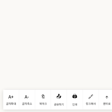
📤
🖨️
A+
A-
🔖
🔗
↑
글자확대
글자축소
북마크
링크복사
맨위로
공유하기
인쇄