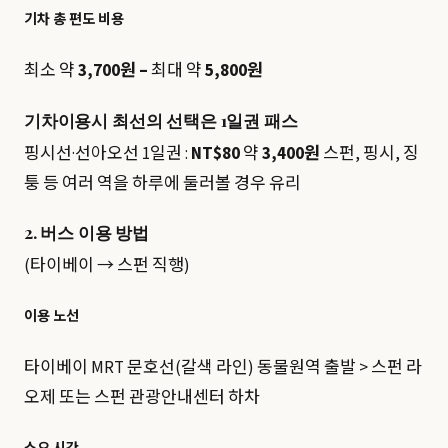
기차 총 편도 비용
최소 약
3,700원 –
최대 약
5,800원
기차이용시 최선의 선택은 1일권 패스
핑시선·선아오선 1일권 :
NT$80
약
3,400원
스펀, 핑시, 징
퉁 등 여러 역을 하루에 둘러볼 경우 유리
2. 버스 이용 방법
(타이베이 → 스펀 직행)
이용 노선
타이베이 MRT 문호선(갈색 라인) 동물원역 출발 > 스펀 라
오제 또는 스펀 관광안내센터 하차