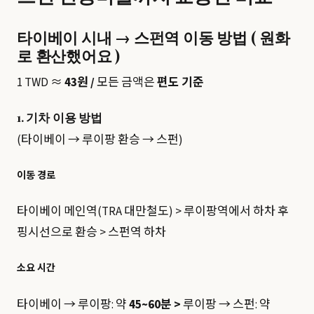
타이베이 시내 → 스펀역 이동 방법 ( 원화
로 환산했어요 )
1 TWD ≈
43원 /
모든 금액은
편도 기준
1. 기차 이용 방법
(타이베이 → 루이팡 환승 → 스펀)
이동 경로
타이베이 메인역(TRA 대만철도) > 루이팡역에서 하차 후
핑시선으로 환승 > 스펀역 하차
소요 시간
타이베이 → 루이팡: 약
45~60분 >
루이팡 → 스펀: 약