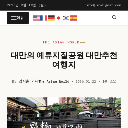
본
2026년 8월 10일 (월)
info@luxdigest.com
문
LUXDIGEST
메뉴
으
로
건
THE ASIAN WORLD
너
뛰
대만의 예류지질공원 대만추천
기
여행지
By
김지훈 기자
The Asian World
· 2026.01.22 · 1분 소요