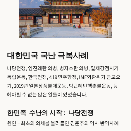
대한민국 국난 극복사례
나당전쟁, 임진왜란 의병, 병자호란 의병, 일제강점시기
독립운동, 한국전쟁, 4.19 민주항쟁, IMF외환위기 금모으
기, 2019년 일본상품불매운동, 박근혜탄핵촛불운동, 등
헤아릴 수 없는 많은 일들이 있었습니다.
한민족 수난의 시작 : 나당전쟁
원인 – 최초의 외세를 불러들인 김춘추의 역사 반역사례