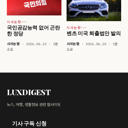
시사논평
국민공감능력 없어 곤란
시사논평
벤츠 미국 퇴출법안 발의
한 정당
시사논평
· 2026.06.23 · 1분
시사논평
· 2026.06.20 · 1분
소요
소요
LUXDIGEST
뉴스, 여행, 생활정보 관련 웹사이트
기사 구독 신청