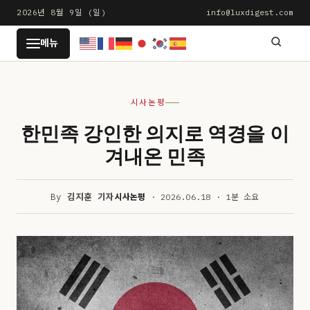
본
2026년 8월 9일 (일)
info@luxdigest.com
문
LUXDIGEST
메뉴
으
로
건
시사논평
너
뛰
한민족 강인한 의지로 역경을 이
기
겨내온 민족
By
김지훈 기자
시사논평
· 2026.06.18 · 1분 소요