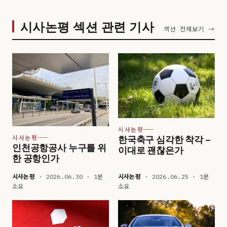
시사논평 섹션 관련 기사
섹션 전체보기 →
시사논평
한국축구 심각한 착각 –
시사논평
인천공항공사 누구를 위
이대로 괜찮은가
한 공항인가
시사논평
· 2026.06.30 · 1분
시사논평
· 2026.06.25 · 1분
소요
소요