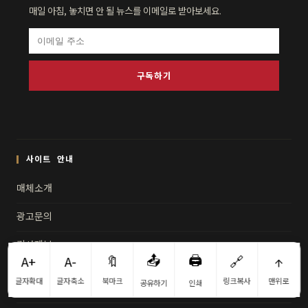
매일 아침, 놓치면 안 될 뉴스를 이메일로 받아보세요.
구독하기
사이트 안내
매체소개
광고문의
기사제보
📤
🖨️
A+
A-
🔖
🔗
↑
정정보도
글자확대
글자축소
북마크
링크복사
맨위로
공유하기
인쇄