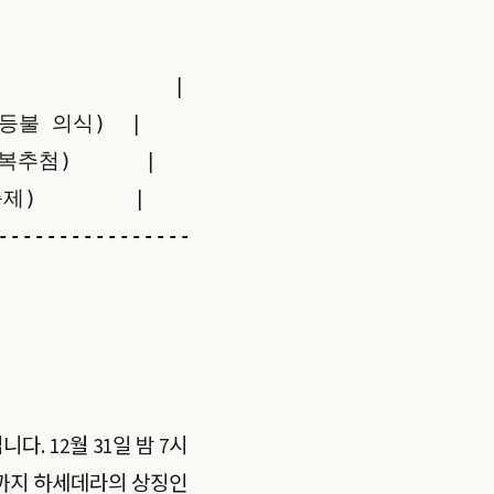
             |

등불 의식)  |

첨)      |

        |

----------------
. 12월 31일 밤 7시
8시까지 하세데라의 상징인