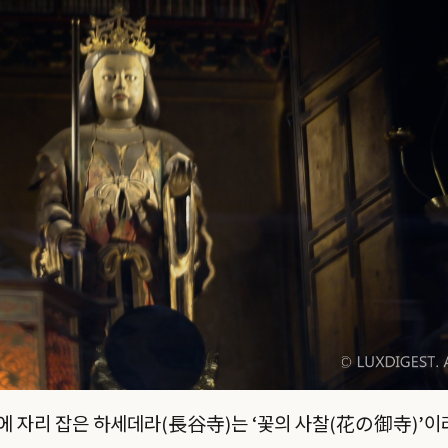
 자리 잡은 하세데라(長谷寺)는 ‘꽃의 사찰(花の御寺)’이