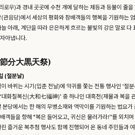
보리로우)과 경내 곳곳에 수천 개에 달하는 제등과 등불이 줄을 
당(관음당)에서 세상의 평화와 참배객들의 행복을 기원하는 
하늘 아래, 계단을 따라 은은하게 흐르는 불빛의 강은 말로 다 
 자아냅니다.
(節分大黒天祭)
일 (절분날)
절이 바뀌는 시기(입춘 전날)에 악귀를 쫓는 전통 행사인 ‘절분
‘대화칠복신(大和七福神)’ 중 하나인 대흑천(재물과 복을 관
날 본당에서는 한 해의 무병소재와 액막이를 기원하는 법요가 
배객들을 향해 “복은 들어오고, 귀신은 물러가라!”를 외치며
걸린 즐거운 복추첨 행사도 함께 진행되어 온 동네 주민들과 