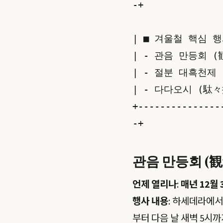
-+

| ■ 겨울철 핵심 행사 요
| - 관음 만등회 (
| - 절분 대흑천제 
| - 다다오시 (駄々押
+---------------
관음 만등회 (
언제 열리나
:
매년 12월
행사 내용
: 하세데라에서
부터 다음 날 새벽 5시까