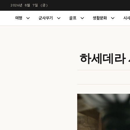
본
2026년 8월 7일 (금)
문
LUXDIGEST
여행
군사무기
골프
생활문화
시
으
여
군
골
생
행
사
프
활
로
하
무
하
문
건
위
기
위
화
너
메
하
메
하
뉴
위
뉴
위
뛰
하세데라 
펼
메
펼
메
기
치
뉴
치
뉴
기
펼
기
펼
치
치
기
기