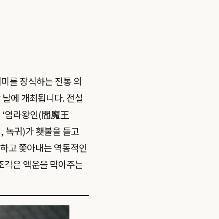
대미를 장식하는 전통 의
 날에 개최됩니다. 전설
 ‘염라왕인(閻魔王
, 녹귀)가 횃불을 들고
압하고 쫓아내는 역동적인
 조각은 액운을 막아주는