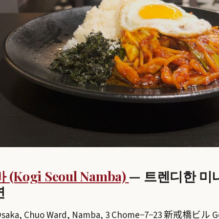
ogi Seoul Namba)
— 트렌디한 미
연
Osaka, Chuo Ward, Namba, 3 Chome−7−23 新戒橋ビル G