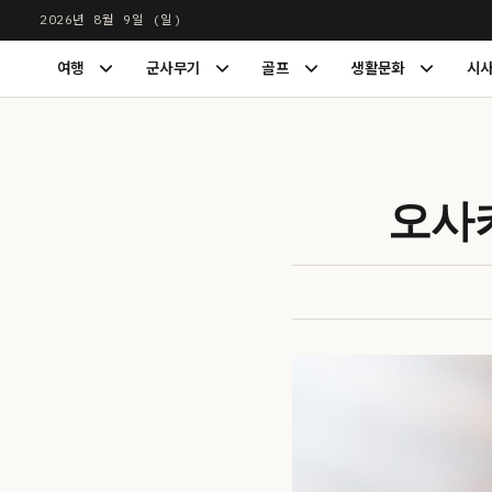
본
2026년 8월 9일 (일)
문
LUXDIGEST
여행
군사무기
골프
생활문화
시
으
여
군
골
생
행
사
프
활
로
하
무
하
문
건
위
기
위
화
너
메
하
메
하
뉴
위
뉴
위
뛰
오사카
펼
메
펼
메
기
치
뉴
치
뉴
기
펼
기
펼
치
치
기
기