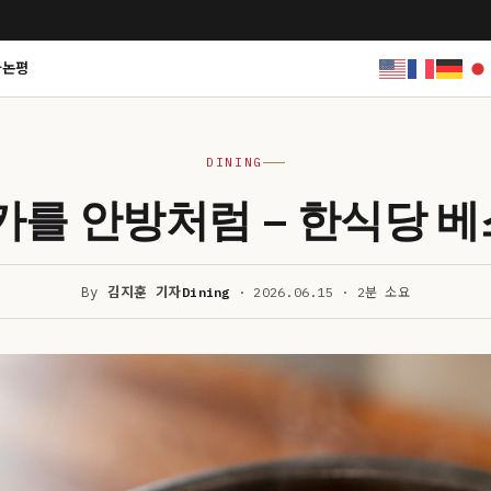
사논평
DINING
를 안방처럼 – 한식당 베
By
김지훈 기자
Dining
· 2026.06.15 · 2분 소요