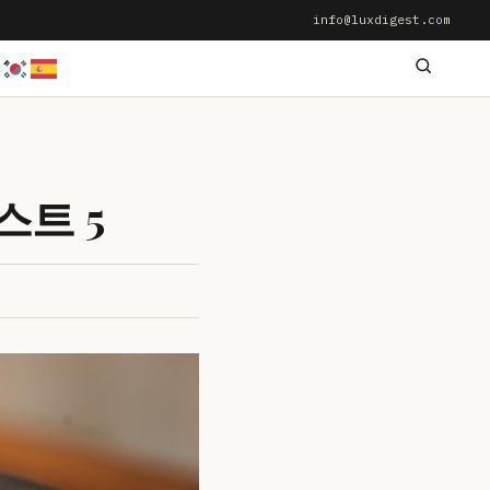
info@luxdigest.com
스트 5