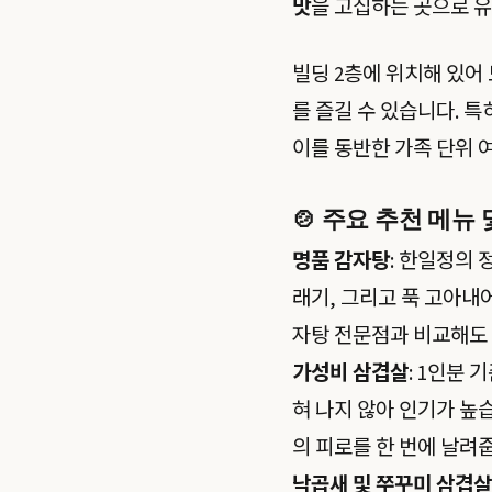
맛
을 고집하는 곳으로 
빌딩 2층에 위치해 있어
를 즐길 수 있습니다. 
이를 동반한 가족 단위 
🍲 주요 추천 메뉴
명품 감자탕
: 한일정의
래기, 그리고 푹 고아내
자탕 전문점과 비교해도 
가성비 삼겹살
: 1인분
혀 나지 않아 인기가 높
의 피로를 한 번에 날려
낙곱새 및 쭈꾸미 삼겹살