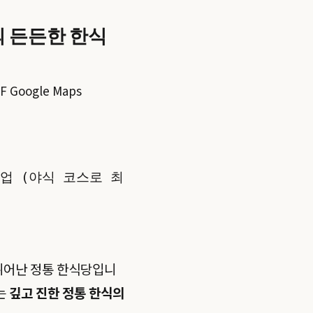
 든든한 한식
F Google Maps
영업 (야식 코스로 최
뛰어난 정통 한식당입니
는
깊고 진한 정통 한식의