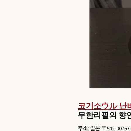
코기소ウル 난바 (K
무한리필의 향
주소
: 일본 〒542-0076 