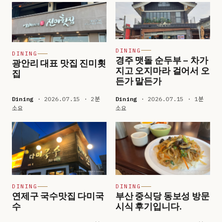
DINING
DINING
경주 맷돌 순두부 – 차가
광안리 대표 맛집 진미횟
지고 오지마라 걸어서 오
집
든가 말든가
Dining
· 2026.07.15 · 2분
Dining
· 2026.07.15 · 1분
소요
소요
DINING
DINING
연제구 국수맛집 다미국
부산 중식당 동보성 방문
수
시식 후기입니다.