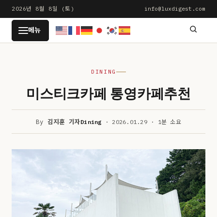
본
2026년 8월 8일 (토)
info@luxdigest.com
문
LUXDIGEST
메뉴
으
로
건
DINING
너
뛰
미스티크카페 통영카페추천
기
By
김지훈 기자
Dining
· 2026.01.29 · 1분 소요