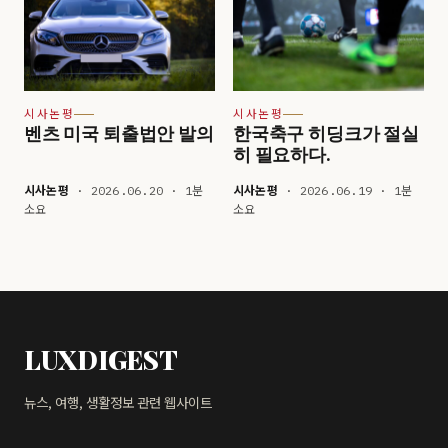
시사논평
시사논평
벤츠 미국 퇴출법안 발의
한국축구 히딩크가 절실
히 필요하다.
시사논평
· 2026.06.20 · 1분
시사논평
· 2026.06.19 · 1분
소요
소요
LUXDIGEST
뉴스, 여행, 생활정보 관련 웹사이트