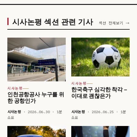
시사논평 섹션 관련 기사
섹션 전체보기 →
시사논평
한국축구 심각한 착각 –
시사논평
인천공항공사 누구를 위
이대로 괜찮은가
한 공항인가
시사논평
· 2026.06.30 · 1분
시사논평
· 2026.06.25 · 1분
소요
소요