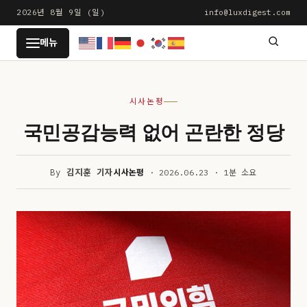
본
2026년 8월 9일 (일)
info@luxdigest.com
문
LUXDIGEST
메뉴
으
로
건
시사논평
너
뛰
국민공감능력 없어 곤란한 정당
기
By
김지훈 기자
시사논평
· 2026.06.23 · 1분 소요