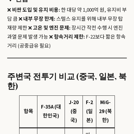
❌
비싼 도입 및 유지 비용:
한 대당 약 1,000억 원, 유지비 부
담 큼 ❌
내부 무장 한계:
스텔스 유지를 위해 내부 무장 탑
재량 제한 ❌
고온 및 엔진 문제:
장시간 작전 수행 시 엔진
과열 문제 발생 가능 ❌
항속거리 제한:
F-22보다 짧은 항속
거리 (공중급유 필요)
주변국 전투기 비교 (중국, 일본, 북
한)
J-20
F-2
MiG-
F-35A (대
항목
(중
(일
29 (북
한민국)
국)
본)
한)