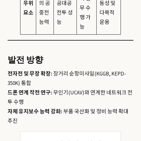
우위
의 공
공대공
동성 및
무 수
요소
중전
전투 성
다목적
행 가
능력
능
운용
능
발전 방향
전자전 및 무장 확장:
장거리 순항미사일(KGGB, KEPD-
350K) 통합
드론 연계 작전 연구:
무인기(UCAV)와 연계한 네트워크 전
투 수행
자체 유지보수 능력 강화:
부품 국산화 및 정비 능력 확대
추진