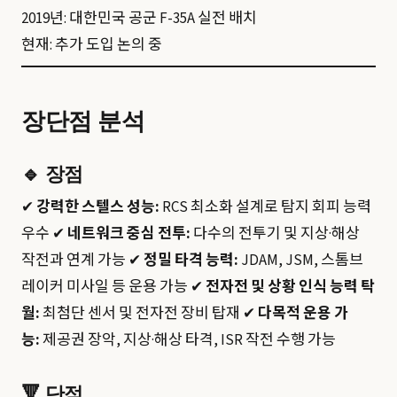
2019년: 대한민국 공군 F-35A 실전 배치
현재: 추가 도입 논의 중
장단점 분석
🔹
장점
✔
강력한 스텔스 성능:
RCS 최소화 설계로 탐지 회피 능력
우수 ✔
네트워크 중심 전투:
다수의 전투기 및 지상·해상
작전과 연계 가능 ✔
정밀 타격 능력:
JDAM, JSM, 스톰브
레이커 미사일 등 운용 가능 ✔
전자전 및 상황 인식 능력 탁
월:
최첨단 센서 및 전자전 장비 탑재 ✔
다목적 운용 가
능:
제공권 장악, 지상·해상 타격, ISR 작전 수행 가능
🔻
단점