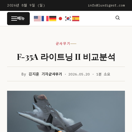
본
2026년 8월 9일 (일)
info@luxdigest.com
문
LUXDIGEST
메뉴
으
로
건
군사무기
너
뛰
F-35A 라이트닝 II 비교분석
기
By
김지훈 기자
군사무기
· 2026.05.20 · 1분 소요