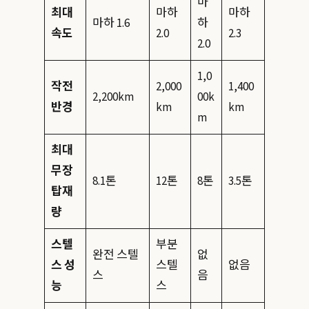
마
최대
마하
마하
마하 1.6
하
속도
2.0
2.3
2.0
1,0
작전
2,000
1,400
2,200km
00k
반경
km
km
m
최대
무장
8.1톤
12톤
8톤
3.5톤
탑재
량
스텔
부분
완전 스텔
없
스 성
스텔
없음
스
음
능
스