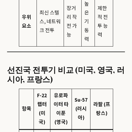
높
장거
제한
최신 스텔
은
우위
리 작
적 전
스, 네트워
기
요소
전 가
투 능
크 전투
동
능
력
력
선진국 전투기 비교 (미국, 영국, 러
시아, 프랑스)
F-22
유로파
Su-57
랩터
이터 타
라팔 (프
항목
(러시
(미
이푼
랑스)
아)
국)
(영국)