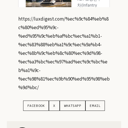
https://luxdigest.com/%ec%9c%84%eb%8
c%80%ed%95%9c-
%ed%95%9c%eb%af%bc%ec%a1%b1-
%ec%83%88%eb%a1%9c%ec%9a%b4-
%ec%8b%9c%eb%8c%80%ec%9d%98-
%ec%a3%bc%ec%97%ad%ec%9c%bc%e
b%a1%9c-
%ec%98%81%ec%9b%90%ed%95%98%eb
%9d%bc/
FACEBOOK
X
WHATSAPP
EMAIL