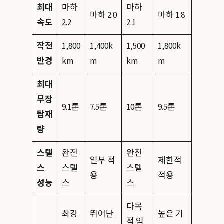
최대
마하
마하
마하 2.0
마하 1.8
속도
2.2
2.1
작전
1,800
1,400k
1,500
1,800k
반경
km
m
km
m
최대
무장
9.1톤
7.5톤
10톤
9.5톤
탑재
량
스텔
완전
완전
일부 적
제한적
스
스텔
스텔
용
적용
성능
스
스
다목
최강
뛰어난
높은 기
적 임