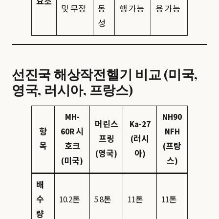
요소
및 무장
동
행 가능
용 가능
성
선진국 해상작전헬기 비교 (미국,
영국, 러시아, 프랑스)
MH-
NH90
머린스
Ka-27
항
60R 시
NFH
프링
(러시
목
호크
(프랑
(영국)
아)
(미국)
스)
배
수
10.2톤
5.8톤
11톤
11톤
량