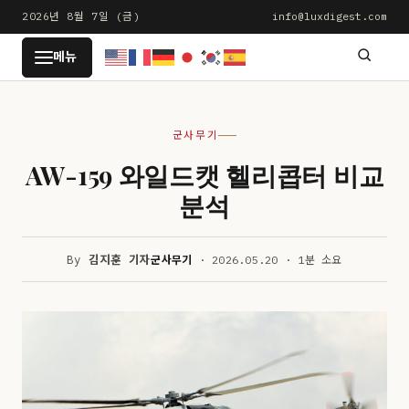
본
2026년 8월 7일 (금)
info@luxdigest.com
문
LUXDIGEST
메뉴
으
로
건
군사무기
너
뛰
AW-159 와일드캣 헬리콥터 비교
기
분석
By
김지훈 기자
군사무기
· 2026.05.20 · 1분 소요