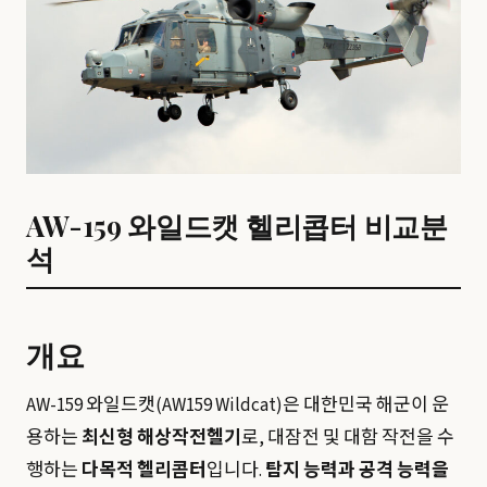
AW-159 와일드캣 헬리콥터 비교분
석
개요
AW-159 와일드캣(AW159 Wildcat)은 대한민국 해군이 운
용하는
최신형 해상작전헬기
로, 대잠전 및 대함 작전을 수
행하는
다목적 헬리콥터
입니다.
탐지 능력과 공격 능력을