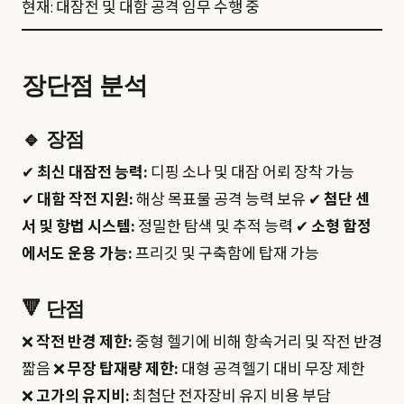
현재: 대잠전 및 대함 공격 임무 수행 중
장단점 분석
🔹
장점
✔
최신 대잠전 능력:
디핑 소나 및 대잠 어뢰 장착 가능
✔
대함 작전 지원:
해상 목표물 공격 능력 보유 ✔
첨단 센
서 및 항법 시스템:
정밀한 탐색 및 추적 능력 ✔
소형 함정
에서도 운용 가능:
프리깃 및 구축함에 탑재 가능
🔻
단점
❌
작전 반경 제한:
중형 헬기에 비해 항속거리 및 작전 반경
짧음 ❌
무장 탑재량 제한:
대형 공격헬기 대비 무장 제한
❌
고가의 유지비:
최첨단 전자장비 유지 비용 부담