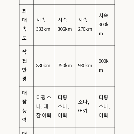
최
시속
대
시속
시속
시속
300k
속
333km
306km
270km
m
도
작
전
900k
830km
750km
980km
반
m
경
대
디핑 소
디핑
디핑
잠
소나,
나, 대
소나,
소나,
능
어뢰
잠 어뢰
어뢰
어뢰
력