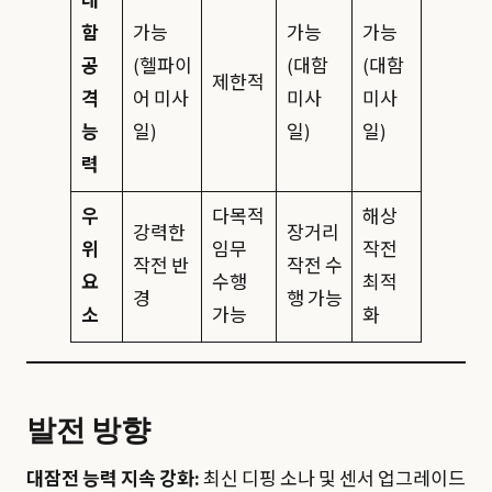
대
함
가능
가능
가능
공
(헬파이
(대함
(대함
제한적
격
어 미사
미사
미사
능
일)
일)
일)
력
우
다목적
해상
강력한
장거리
위
임무
작전
작전 반
작전 수
요
수행
최적
경
행 가능
소
가능
화
발전 방향
대잠전 능력 지속 강화:
최신 디핑 소나 및 센서 업그레이드