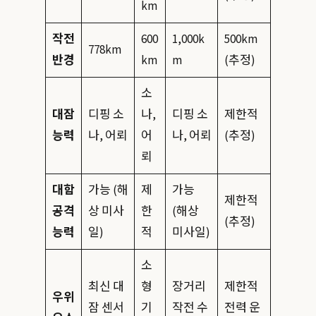
km
작전
600
1,000k
500km
778km
반경
km
m
(추정)
소
대잠
디핑 소
나,
디핑 소
제한적
능력
나, 어뢰
어
나, 어뢰
(추정)
뢰
대함
가능 (해
제
가능
제한적
공격
상 미사
한
(해상
(추정)
능력
일)
적
미사일)
소
최신 대
형
장거리
제한적
우위
잠 센서
기
작전 수
전력 운