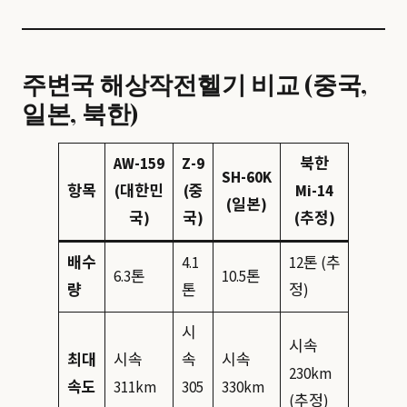
주변국 해상작전헬기 비교 (중국,
일본, 북한)
AW-159
Z-9
북한
SH-60K
항목
(대한민
(중
Mi-14
(일본)
국)
국)
(추정)
배수
4.1
12톤 (추
6.3톤
10.5톤
량
톤
정)
시
시속
최대
시속
속
시속
230km
속도
311km
305
330km
(추정)