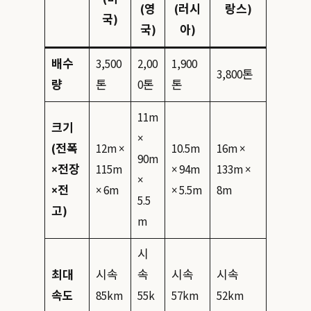
(영
(러시
랑스)
국)
국)
아)
배수
3,500
2,00
1,900
3,800톤
량
톤
0톤
톤
11m
크기
×
(전폭
12m ×
10.5m
16m ×
90m
×전장
115m
× 94m
133m ×
×
×전
× 6m
× 5.5m
8m
5.5
고)
m
시
최대
시속
속
시속
시속
속도
85km
55k
57km
52km