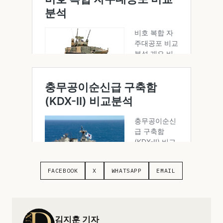
FACEBOOK
X
WHATSAPP
EMAIL
김지훈 기자