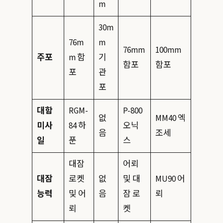
m
30m
76m
m
76mm
100mm
주포
m 함
기
함포
함포
포
관
포
대함
RGM-
P-800
없
MM40 엑
미사
84 하
오닉
음
조세
일
푼
스
대잠
어뢰
대잠
로켓
없
및 대
MU90 어
능력
및 어
음
잠 로
뢰
뢰
켓