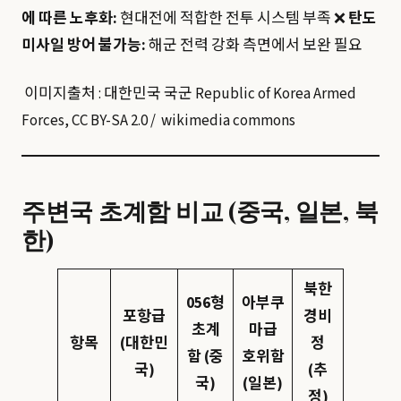
에 따른 노후화:
현대전에 적합한 전투 시스템 부족 ❌
탄도
미사일 방어 불가능:
해군 전력 강화 측면에서 보완 필요
이미지출처 : 대한민국 국군 Republic of Korea Armed
Forces, CC BY-SA 2.0 / wikimedia commons
주변국 초계함 비교 (중국, 일본, 북
한)
북한
056형
아부쿠
포항급
경비
초계
마급
항목
(대한민
정
함 (중
호위함
국)
(추
국)
(일본)
정)