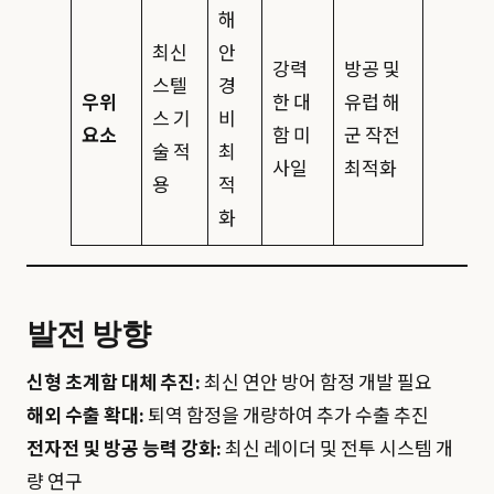
해
최신
안
강력
방공 및
스텔
경
우위
한 대
유럽 해
스 기
비
요소
함 미
군 작전
술 적
최
사일
최적화
용
적
화
발전 방향
신형 초계함 대체 추진:
최신 연안 방어 함정 개발 필요
해외 수출 확대:
퇴역 함정을 개량하여 추가 수출 추진
전자전 및 방공 능력 강화:
최신 레이더 및 전투 시스템 개
량 연구