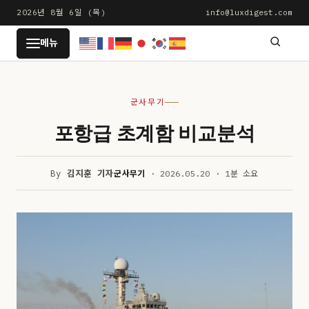
본
2026년 8월 6일 (목)
info@luxdigest.com
문
LUXDIGEST
메뉴
으
로
건
군사무기
너
뛰
포항급 초계함 비교분석
기
By
김지훈 기자
군사무기
· 2026.05.20 · 1분 소요