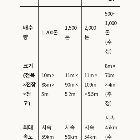
500~
1,000
배수
1,500
2,000
1,200톤
톤
량
톤
톤
(추
정)
크기
8m ×
(전폭
10m ×
11m ×
11m ×
70m
×전장
88m ×
90m ×
109m
× 4m
×전
5m
5.2m
× 5.5m
(추
고)
정)
시속
최대
시속
시속
시속
45km
속도
59km
56km
54km
(추