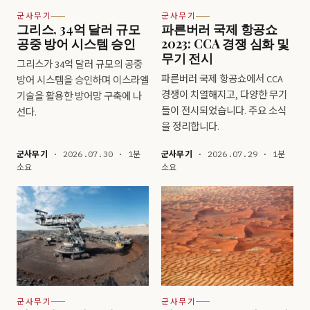
군사무기
군사무기
그리스, 34억 달러 규모
파른버러 국제 항공쇼
공중 방어 시스템 승인
2023: CCA 경쟁 심화 및
무기 전시
그리스가 34억 달러 규모의 공중
파른버러 국제 항공쇼에서 CCA
방어 시스템을 승인하며 이스라엘
경쟁이 치열해지고, 다양한 무기
기술을 활용한 방어망 구축에 나
들이 전시되었습니다. 주요 소식
선다.
을 정리합니다.
군사무기
· 2026.07.30 · 1분
군사무기
· 2026.07.29 · 1분
소요
소요
군사무기
군사무기