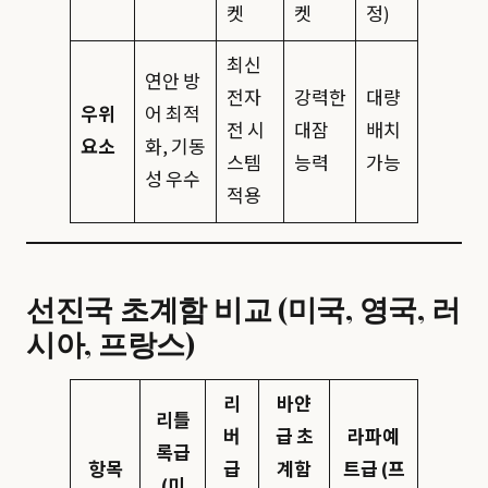
켓
켓
정)
최신
연안 방
전자
강력한
대량
우위
어 최적
전 시
대잠
배치
요소
화, 기동
스템
능력
가능
성 우수
적용
선진국 초계함 비교 (미국, 영국, 러
시아, 프랑스)
리
바얀
리틀
버
급 초
라파예
록급
항목
급
계함
트급 (프
(미