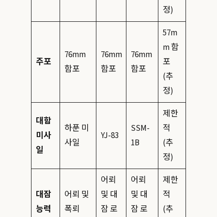
정)
57m
m 함
76mm
76mm
76mm
주포
포
함포
함포
함포
(추
정)
제한
대함
하푼 미
SSM-
적
미사
YJ-83
사일
1B
(추
일
정)
어뢰
어뢰
제한
대잠
어뢰 및
및 대
및 대
적
능력
폭뢰
잠 로
잠 로
(추