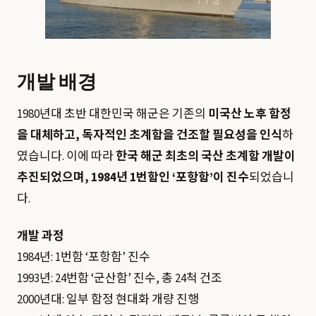
개발 배경
1980년대 초반 대한민국 해군은 기존의
미국산 노후 함정
을 대체하고, 독자적인 초계함을 건조할 필요성을 인식
하
였습니다. 이에 따라
한국 해군 최초의 국산 초계함 개발이
추진되었으며, 1984년 1번함인 ‘포항함’이 진수
되었습니
다.
개발 과정
1984년: 1번함 ‘포항함’ 진수
1993년: 24번함 ‘군산함’ 진수, 총 24척 건조
2000년대: 일부 함정 현대화 개량 진행