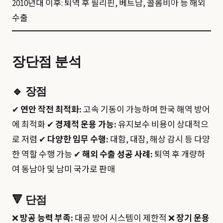
2010년대 이후: 퇴역 후 필리핀, 베트남, 콜롬비아 등 해외
수출
장단점 분석
🔹
장점
✔
연안 작전 최적화:
고속 기동이 가능하며 한국 해역 방어
에 최적화 ✔
경제적 운용 가능:
유지보수 비용이 상대적으
로 저렴 ✔
다양한 임무 수행:
대함, 대잠, 해상 감시 등 다양
한 역할 수행 가능 ✔
해외 수출 성공 사례:
퇴역 후 개량하
여 동남아 및 남미 국가로 판매
🔻
단점
❌
방공 능력 부족:
대공 방어 시스템이 제한적 ❌
장기 운용