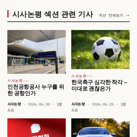
시사논평 섹션 관련 기사
섹션 전체보기 →
시사논평
한국축구 심각한 착각 –
시사논평
인천공항공사 누구를 위
이대로 괜찮은가
한 공항인가
시사논평
· 2026.06.30 · 1분
시사논평
· 2026.06.25 · 1분
소요
소요