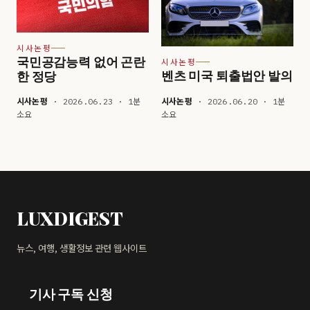
시사논평
국민공감능력 없어 곤란
시사논평
벤츠 미국 퇴출법안 발의
한 정당
시사논평
· 2026.06.23 · 1분
시사논평
· 2026.06.20 · 1분
소요
소요
LUXDIGEST
뉴스, 여행, 생활정보 관련 웹사이트
기사 구독 신청