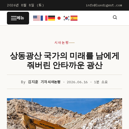
본
2026년 8월 8일 (토)
info@luxdigest.com
문
LUXDIGEST
메뉴
으
로
건
시사논평
너
뛰
상동광산 국가의 미래를 남에게
기
줘버린 안타까운 광산
By
김지훈 기자
시사논평
· 2026.06.16 · 1분 소요