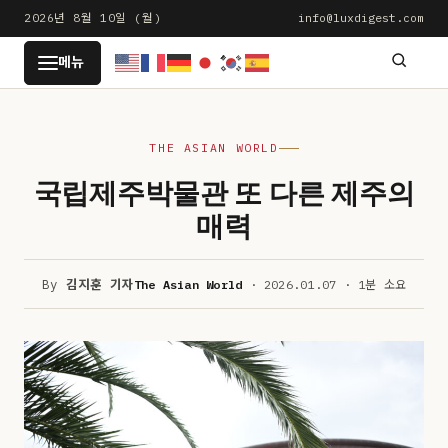
본
2026년 8월 10일 (월)
info@luxdigest.com
문
LUXDIGEST
메뉴
으
로
건
THE ASIAN WORLD
너
뛰
국립제주박물관 또 다른 제주의
기
매력
By
김지훈 기자
The Asian World
· 2026.01.07 · 1분 소요