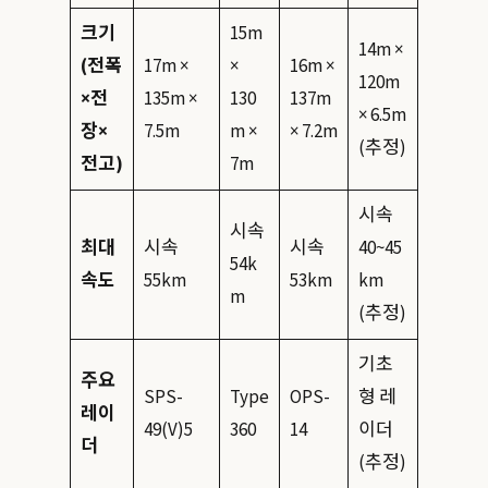
크기
15m
14m ×
(전폭
17m ×
×
16m ×
120m
×전
135m ×
130
137m
× 6.5m
장×
7.5m
m ×
× 7.2m
(추정)
전고)
7m
시속
시속
최대
시속
시속
40~45
54k
속도
55km
53km
km
m
(추정)
기초
주요
SPS-
Type
OPS-
형 레
레이
49(V)5
360
14
이더
더
(추정)