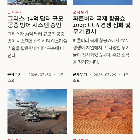
군사무기
군사무기
그리스, 34억 달러 규모
파른버러 국제 항공쇼
공중 방어 시스템 승인
2023: CCA 경쟁 심화 및
무기 전시
그리스가 34억 달러 규모의 공중
파른버러 국제 항공쇼에서 CCA
방어 시스템을 승인하며 이스라엘
경쟁이 치열해지고, 다양한 무기
기술을 활용한 방어망 구축에 나
들이 전시되었습니다. 주요 소식
선다.
을 정리합니다.
군사무기
· 2026.07.30 · 1분
군사무기
· 2026.07.29 · 1분
소요
소요