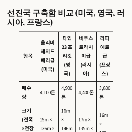
선진국 구축함 비교 (미국, 영국, 러
시아, 프랑스)
타입
네우스
라파
올리버
23 프
트라시
예트
해저드
항목
리깃
미급
급
페리급
(영
(러시
(프랑
(미국)
국)
아)
스)
배수
4,900
3,800
4,100톤
4,400톤
량
톤
톤
크기
16m
16m
(전폭
15m ×
×
17m ×
×
×전장
136m ×
146m
135m ×