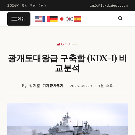
본
2026년 8월 9일 (일)
info@luxdigest.com
문
LUXDIGEST
메뉴
으
로
건
군사무기
너
뛰
광개토대왕급 구축함 (KDX-I) 비
기
교분석
By
김지훈 기자
군사무기
· 2026.05.20 · 1분 소요