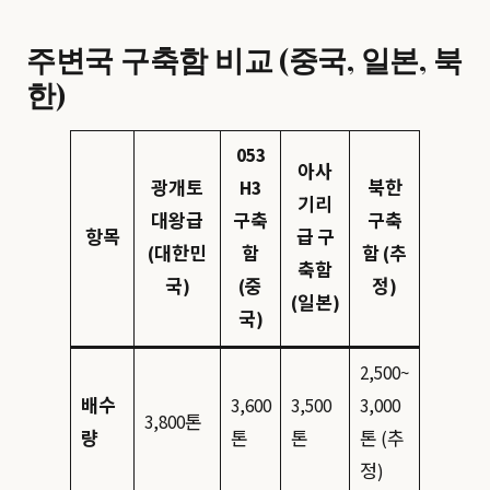
주변국 구축함 비교 (중국, 일본, 북
한)
053
아사
광개토
H3
북한
기리
대왕급
구축
구축
항목
급 구
(대한민
함
함 (추
축함
국)
(중
정)
(일본)
국)
2,500~
배수
3,600
3,500
3,000
3,800톤
량
톤
톤
톤 (추
정)