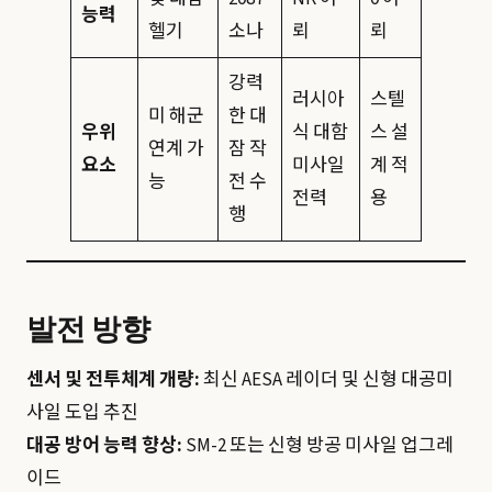
능력
헬기
소나
뢰
뢰
강력
러시아
스텔
미 해군
한 대
우위
식 대함
스 설
연계 가
잠 작
요소
미사일
계 적
능
전 수
전력
용
행
발전 방향
센서 및 전투체계 개량:
최신 AESA 레이더 및 신형 대공미
사일 도입 추진
대공 방어 능력 향상:
SM-2 또는 신형 방공 미사일 업그레
이드