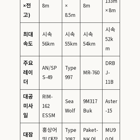
133m
×전
8m
×
8m
× 8m
고)
8.5m
시속
최대
시속
시속
시속
52k
속도
56km
55km
54km
m
주요
DRB
AN/SP
Type
레이
MR-760
J-
S-49
997
더
11B
대공
RIM-
Sea
9M317
Aster
미사
162
Wolf
Buk
-15
일
ESSM
홍상어
Type
Paket-
MU9
대잠
및 대잠
2087
NK 어
0 어