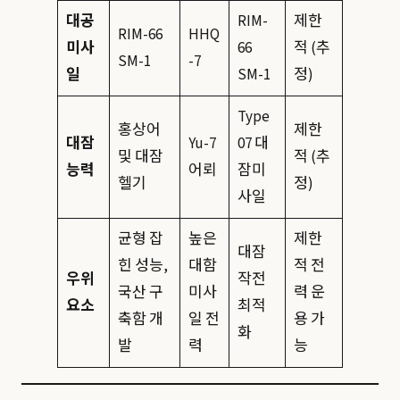
대공
RIM-
제한
RIM-66
HHQ
미사
66
적 (추
SM-1
-7
일
SM-1
정)
Type
홍상어
제한
대잠
Yu-7
07 대
및 대잠
적 (추
능력
어뢰
잠미
헬기
정)
사일
균형 잡
높은
제한
대잠
힌 성능,
대함
적 전
우위
작전
국산 구
미사
력 운
요소
최적
축함 개
일 전
용 가
화
발
력
능