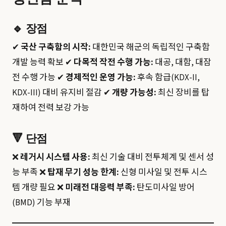
🔹
장점
✔
국산 구축함의 시작:
대한민국 해군의 독립적인 구축함
개발 능력 확보 ✔
다목적 작전 수행 가능:
대공, 대함, 대잠
전 수행 가능 ✔
경제적인 운영 가능:
후속 함급(KDX-II,
KDX-III) 대비 유지비 절감 ✔
개량 가능성:
최신 장비를 탑
재하여 전력 보강 가능
🔻
단점
❌
레거시 시스템 사용:
최신 기술 대비 전투체계 및 센서 성
능 부족 ❌
탑재 무기 성능 한계:
신형 미사일 및 전투 시스
템 개량 필요 ❌
미래전 대응력 부족:
탄도미사일 방어
(BMD) 기능 부재