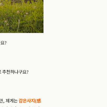
요?
로 추천하냐구요?
만, 제게는
감은사지(感