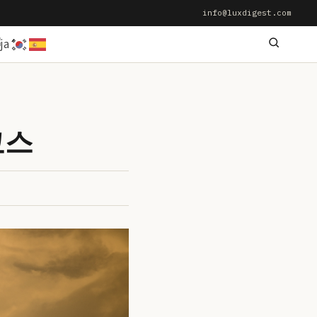
info@luxdigest.com
코스