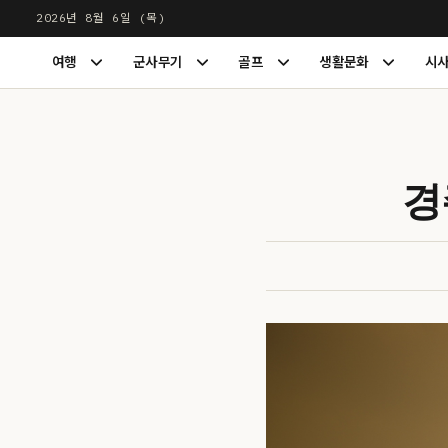
본
2026년 8월 6일 (목)
문
LUXDIGEST
여행
군사무기
골프
생활문화
시
으
여
군
골
생
행
사
프
활
로
하
무
하
문
건
위
기
위
화
너
메
하
메
하
뉴
위
뉴
위
뛰
경
펼
메
펼
메
기
치
뉴
치
뉴
기
펼
기
펼
치
치
기
기