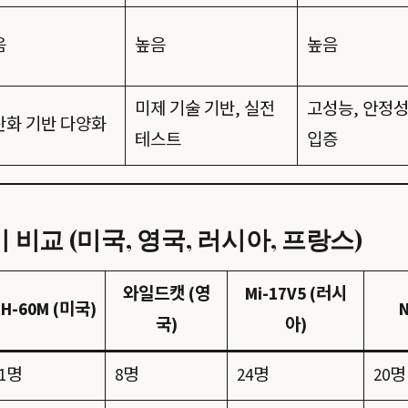
음
높음
높음
미제 기술 기반, 실전
고성능, 안정
산화 기반 다양화
테스트
입증
비교 (미국, 영국, 러시아, 프랑스)
와일드캣 (영
Mi-17V5 (러시
H-60M (미국)
국)
아)
11명
8명
24명
20명