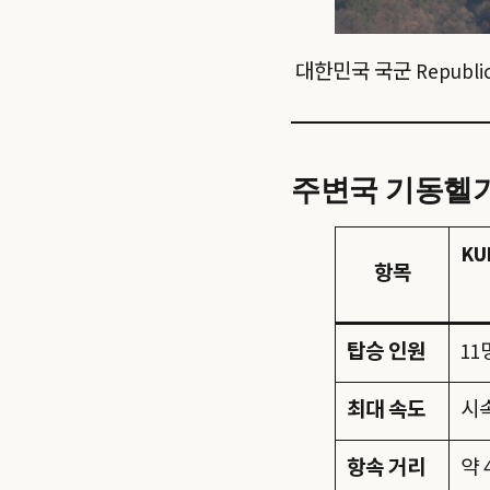
대한민국 국군 Republic of 
주변국 기동헬기 
KU
항목
탑승 인원
11
최대 속도
시속
항속 거리
약 