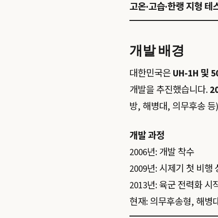
고온·고습·한랭 지형 테
개발 배경
대한민국은
UH-1H 및
개발을 추진했습니다.
2
방, 해병대, 의무후송 
개발 과정
2006년: 개발 착수
2009년: 시제기 첫 비행
2013년: 육군 전력화 시
현재: 의무후송형, 해병대