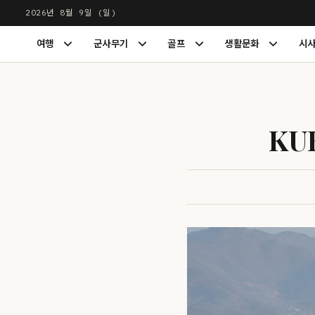
본
2026년 8월 9일 (일)
문
LUXDIGEST
여행
군사무기
골프
생활문화
시
으
여
군
골
생
행
사
프
활
로
하
무
하
문
건
위
기
위
화
너
메
하
메
하
뉴
위
뉴
위
뛰
KU
펼
메
펼
메
기
치
뉴
치
뉴
기
펼
기
펼
치
치
기
기