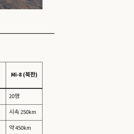
Mi-8 (북한)
20명
시속 250km
약 450km