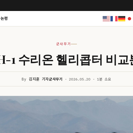
사논평
군사무기
H-1 수리온 헬리콥터 비
By
김지훈 기자
군사무기
· 2026.05.20 · 1분 소요