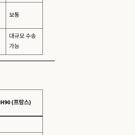
보통
성
대규모 수송
가능
NH90 (프랑스)