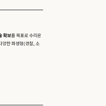
술 확보
를 목표로 수리온
다양한 파생형(경찰, 소