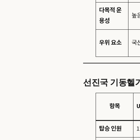
다목적 운
높
용성
우위 요소
국
선진국 기동헬기 
항목
U
탑승 인원