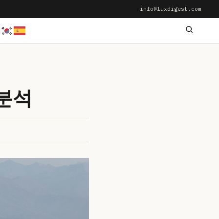
info@luxdigest.com
교분석