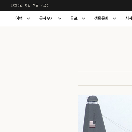
본
2026년 8월 7일 (금)
문
LUXDIGEST
여행
군사무기
골프
생활문화
시
으
여
군
골
생
행
사
프
활
로
하
무
하
문
건
위
기
위
화
너
메
하
메
하
뉴
위
뉴
위
뛰
펼
메
펼
메
기
치
뉴
치
뉴
기
펼
기
펼
치
치
기
기