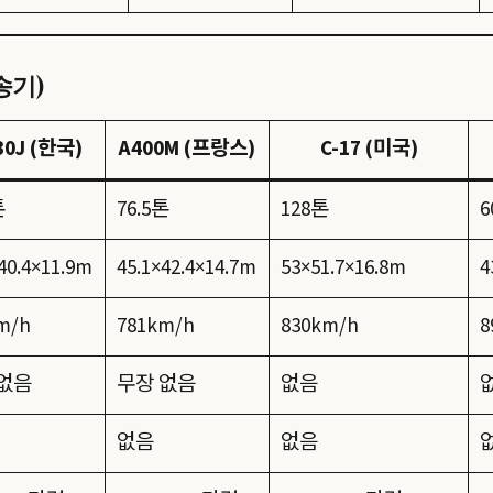
송기)
30J (한국)
A400M (프랑스)
C-17 (미국)
톤
76.5톤
128톤
6
40.4×11.9m
45.1×42.4×14.7m
53×51.7×16.8m
4
m/h
781km/h
830km/h
8
없음
무장 없음
없음
없음
없음