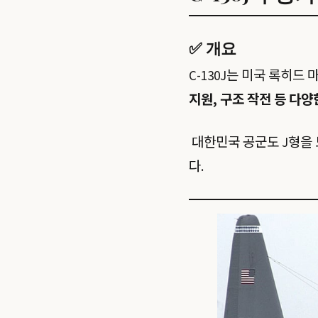
✅ 개요
C-130J는 미국 록히드 
지원, 구조 작전 등 다
대한민국 공군도 J형을
다.