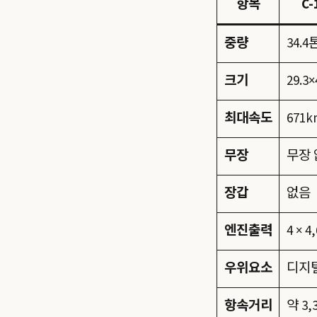
항목
C-
중량
34.4
크기
29.3×
최대속도
671k
무장
무장 
장갑
없음
엔진출력
4 × 
우위요소
디지털
항속거리
약 3,