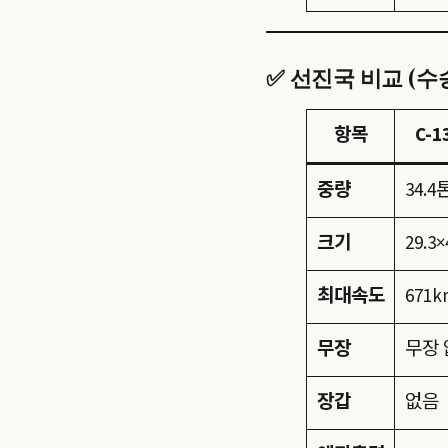
✅ 선진국 비교 (수
항목
C-1
중량
34.4
크기
29.3×
최대속도
671k
무장
무장 
장갑
없음