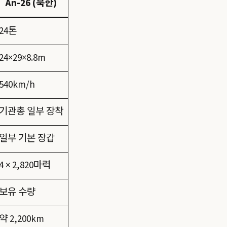
An-26 (북한)
24톤
24×29×8.8m
540km/h
기관총 일부 장착
일부 기본 장갑
4 × 2,820마력
보유 수량
약 2,200km