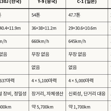
130J (한국)
Y-9 (중국)
C-1 (일본)
톤
54톤
47.7톤
40.4×11.9m
36×38×11.2m
29×30.6×10.6m
m/h
660km/h
645km/h
없음
무장 없음
무장 없음
없음
없음
4,637마력
4 × 5,100마력
4 × 5,000마력
 장비, 정밀성
장거리, 자체생산
신뢰성, 단거리 대응
300km
약 5,700km
약 1,700km