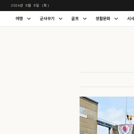
본
2026년 8월 8일 (토)
문
LUXDIGEST
여행
군사무기
골프
생활문화
시
으
여
군
골
생
행
사
프
활
로
하
무
하
문
건
위
기
위
화
너
메
하
메
하
뉴
위
뉴
위
뛰
펼
메
펼
메
기
치
뉴
치
뉴
기
펼
기
펼
치
치
기
기