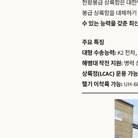
천왕봉급 상륙함은 대한
봉급 상륙함을 대체하기
수 있는 능력을 갖춘 최
주요 특징
대형 수송능력:
K2 전차
해병대 작전 지원:
병력 
상륙정(LCAC) 운용 가능
헬기 이착륙 가능:
UH-