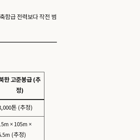
축함급 전력보다 작전 범
북한 고준봉급 (추
정)
3,000톤 (추정)
15m × 105m ×
5.5m (추정)