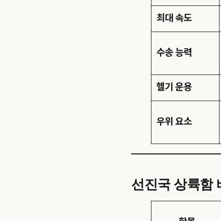
최대 속도
수송 능력
헬기 운용
우위 요소
선진국 상륙함 비