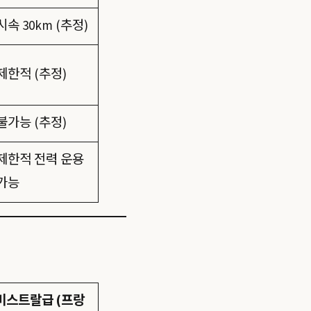
시속 30km (추정)
제한적 (추정)
불가능 (추정)
제한적 전력 운용
가능
미스트랄급 (프랑