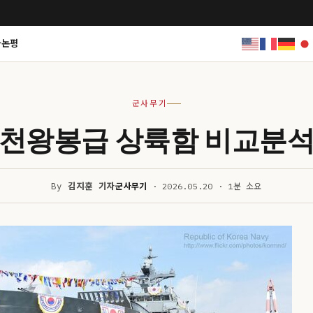
사논평
군사무기
천왕봉급 상륙함 비교분
By
김지훈 기자
군사무기
· 2026.05.20 · 1분 소요