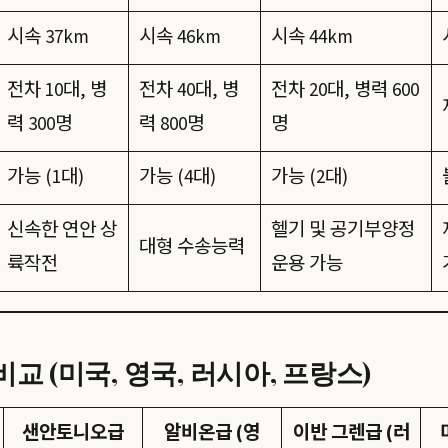
시속 37km
시속 46km
시속 44km
전차 10대, 병
전차 40대, 병
전차 20대, 병력 600
력 300명
력 800명
명
가능 (1대)
가능 (4대)
가능 (2대)
신속한 연안 상
헬기 및 공기부양정
대형 수송능력
륙작전
운용 가능
교 (미국, 영국, 러시아, 프랑스)
샌안토니오급
알비온급 (영
이반 그렌급 (러