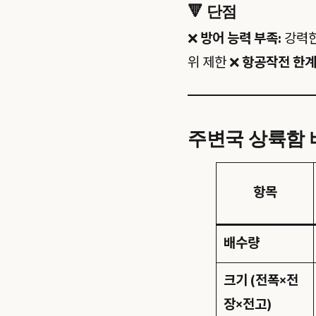
🔻
단점
❌
방어 능력 부족:
강력한
위 제한 ❌
항공작전 한계
주변국 상륙함 비
항목
배수량
크기 (전폭×전
장×전고)