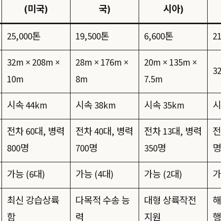
(미국)
국)
시아)
25,000톤
19,500톤
6,600톤
2
32m × 208m ×
28m × 176m ×
20m × 135m ×
3
10m
8m
7.5m
시속 44km
시속 38km
시속 35km
시
전차 60대, 병력
전차 40대, 병력
전차 13대, 병력
전
800명
700명
350명
명
가능 (6대)
가능 (4대)
가능 (2대)
가
최신 강습상륙
다목적 수송 능
대형 상륙작전
해
함
력
지원
행