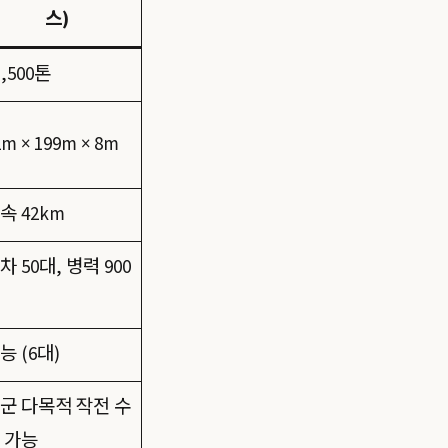
스)
1,500톤
2m × 199m × 8m
속 42km
차 50대, 병력 900
능 (6대)
군 다목적 작전 수
 가능