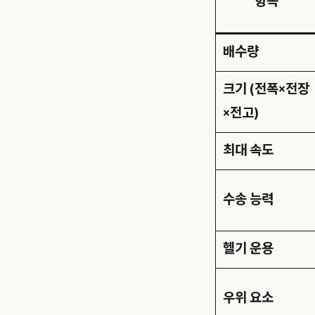
항목
배수량
크기 (전폭×전장
×전고)
최대 속도
수송 능력
헬기 운용
우위 요소