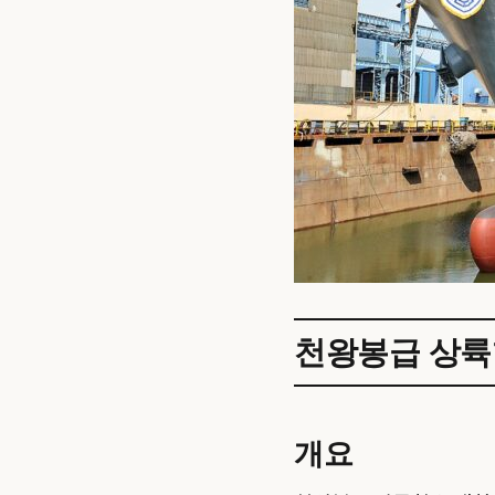
천왕봉급 상륙
개요