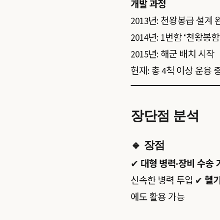
개발 과정
2013년: 천왕봉급 설계 
2014년: 1번함 ‘천왕봉함
2015년: 해군 배치 시작
현재: 총 4척 이상 운용 
장단점 분석
🔹
장점
✔
대형 병력·장비 수송 
신속한 병력 투입 ✔
헬기
에도 활용 가능