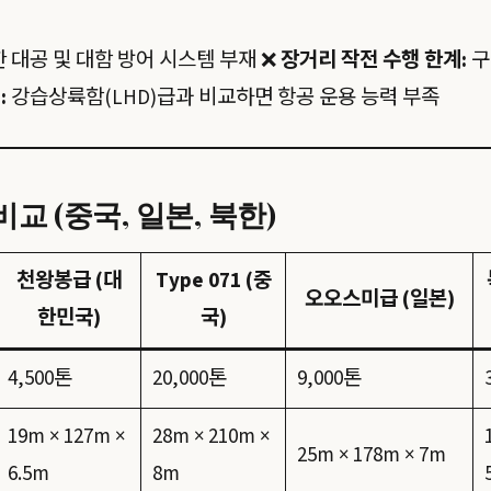
 대공 및 대함 방어 시스템 부재 ❌
장거리 작전 수행 한계:
구
:
강습상륙함(LHD)급과 비교하면 항공 운용 능력 부족
교 (중국, 일본, 북한)
천왕봉급 (대
Type 071 (중
오오스미급 (일본)
한민국)
국)
4,500톤
20,000톤
9,000톤
19m × 127m ×
28m × 210m ×
25m × 178m × 7m
6.5m
8m