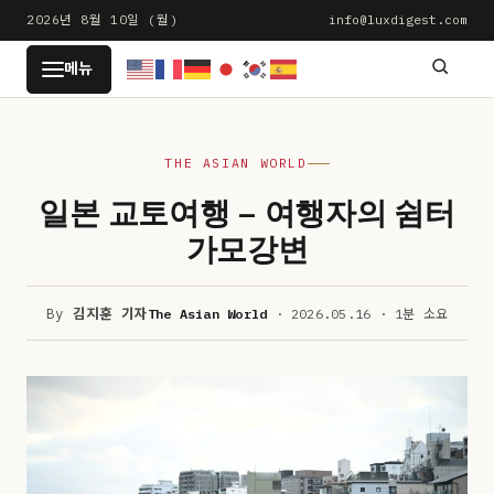
본
2026년 8월 10일 (월)
info@luxdigest.com
문
LUXDIGEST
메뉴
으
로
건
THE ASIAN WORLD
너
뛰
일본 교토여행 – 여행자의 쉼터
기
가모강변
By
김지훈 기자
The Asian World
· 2026.05.16 · 1분 소요