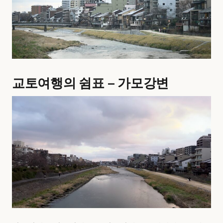
교토여행의 쉼표 – 가모강변